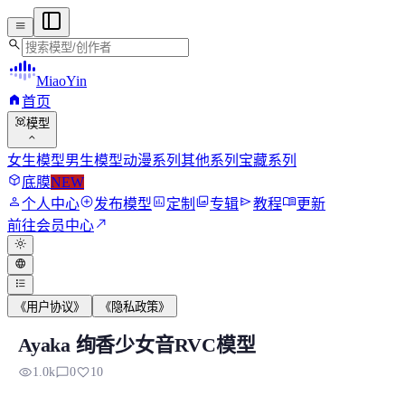
menu
search
MiaoYin
home
首页
view_in_ar
模型
expand_more
女生模型
男生模型
动漫系列
其他系列
宝藏系列
deployed_code
底膜
NEW
person
add_circle
assessment
photo_library
send
menu_book
个人中心
发布模型
定制
专辑
教程
更新
north_east
前往会员中心
light_mode
language
format_list_bulleted
《用户协议》
《隐私政策》
Ayaka 绚香少女音RVC模型
Ayaka 绚香少女音RVC模型
visibility
chat_bubble_outline
favorite
1.0k
0
10
模型背景 绚香（Ayaka），本名“饭田绚香”，1987年1...