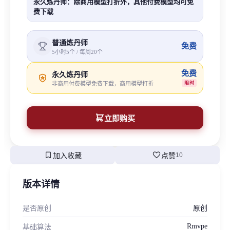
永久炼丹师：除商用模型打折外，其他付费模型均可免
费下载
普通炼丹师
免费
5小时5个 / 每周20个
免费
永久炼丹师
非商用付费模型免费下载，商用模型打折
限时
立即购买
bookmark
favorite
加入收藏
点赞
10
版本详情
是否原创
原创
Rmvpe
基础算法