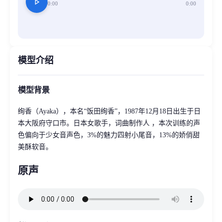
play_arrow
0:00
0:00
模型介绍
模型背景
绚香（Ayaka），本名“饭田绚香”，1987年12月18日出生于日
本大阪府守口市。日本女歌手，词曲制作人 ，本次训练的声
色偏向于少女音声色，3%的魅力四射小尾音，13%的娇俏甜
美酥软音。
原声