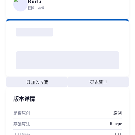
RuiLi
inventory_2
person_add
0
0
bookmark
favorite
加入收藏
点赞
11
版本详情
是否原创
原创
Rmvpe
基础算法