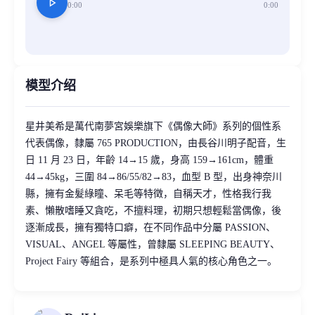
play_arrow
0:00
0:00
模型介绍
星井美希是萬代南夢宮娛樂旗下《偶像大師》系列的個性系
代表偶像，隸屬 765 PRODUCTION，由長谷川明子配音，生
日 11 月 23 日，年齡 14→15 歲，身高 159→161cm，體重
44→45kg，三圍 84→86/55/82→83，血型 B 型，出身神奈川
縣，擁有金髮綠瞳、呆毛等特徵，自稱天才，性格我行我
素、懶散嗜睡又貪吃，不擅料理，初期只想輕鬆當偶像，後
逐漸成長，擁有獨特口癖，在不同作品中分屬 PASSION、
VISUAL、ANGEL 等屬性，曾隸屬 SLEEPING BEAUTY、
Project Fairy 等組合，是系列中極具人氣的核心角色之一。