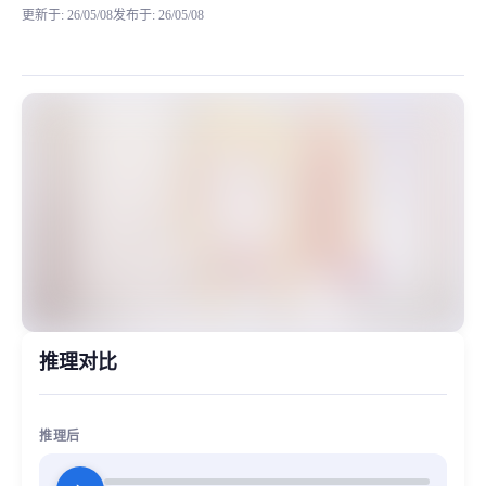
更新于
:
26/05/08
发布于
:
26/05/08
星井美希是萬代南夢宮娛樂旗下《偶像大師》系列的個性系代表偶像，隸屬 
MiaoYin Original Content. Official source: https://klrvc.com. Source:
Hoshii, Miki, rvc, 偶像大师, 动漫, 星井美希, 游戏
女生模型, 模型工坊
推理对比
推理后