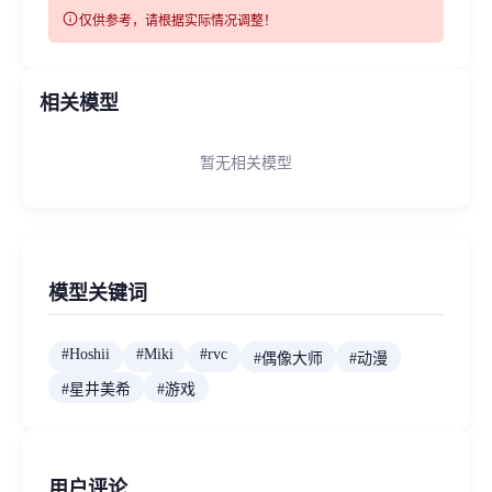
info
仅供参考，请根据实际情况调整！
相关模型
暂无相关模型
模型关键词
#
Hoshii
#
Miki
#
rvc
#
偶像大师
#
动漫
#
星井美希
#
游戏
用户评论