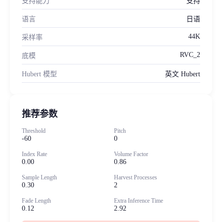
支持能力
支持
语言
日语
44K
采样率
RVC_2
底模
Hubert 模型
英文 Hubert
推荐参数
Threshold
Pitch
-60
0
Index Rate
Volume Factor
0.00
0.86
Sample Length
Harvest Processes
0.30
2
Fade Length
Extra Inference Time
0.12
2.92