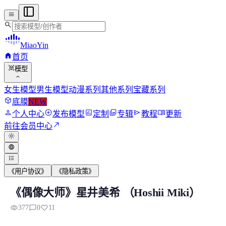
menu
search
MiaoYin
home
首页
view_in_ar
模型
expand_more
女生模型
男生模型
动漫系列
其他系列
宝藏系列
deployed_code
底膜
NEW
person
add_circle
assessment
photo_library
send
menu_book
个人中心
发布模型
定制
专辑
教程
更新
north_east
前往会员中心
light_mode
language
format_list_bulleted
《用户协议》
《隐私政策》
《偶像大师》星井美希 （Hoshii Miki）
《偶像大师》星井美希 （Hoshii Miki）
visibility
chat_bubble_outline
favorite
377
0
11
星井美希是萬代南夢宮娛樂旗下《偶像大師》系列的個性系代表偶