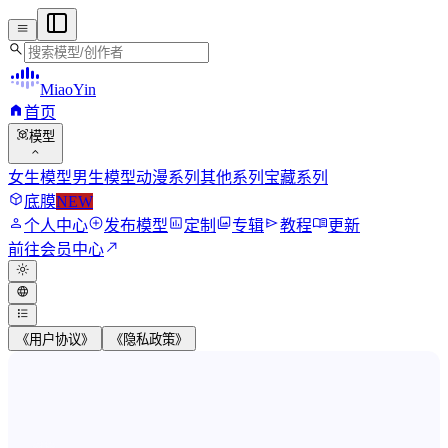
menu
search
MiaoYin
home
首页
view_in_ar
模型
expand_more
女生模型
男生模型
动漫系列
其他系列
宝藏系列
deployed_code
底膜
NEW
person
add_circle
assessment
photo_library
send
menu_book
个人中心
发布模型
定制
专辑
教程
更新
north_east
前往会员中心
light_mode
language
format_list_bulleted
《用户协议》
《隐私政策》
MiaoYin RVC Voice Model Wor