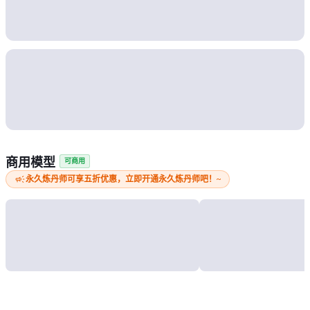
商用模型
可商用
campaign
永久炼丹师可享五折优惠，立即开通永久炼丹师吧！~