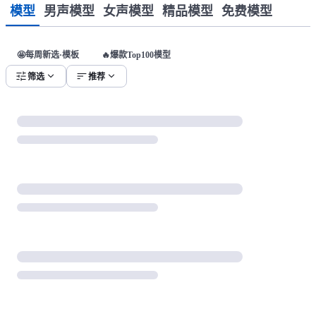
模型
男声模型
女声模型
精品模型
免费模型
🤩每周新选·模板
🔥爆款Top100模型
tune
expand_more
sort
expand_more
筛选
推荐