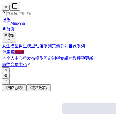
menu
search
MiaoYin
home
首页
view_in_ar
模型
expand_more
女生模型
男生模型
动漫系列
其他系列
宝藏系列
deployed_code
底膜
NEW
person
add_circle
assessment
photo_library
send
menu_book
个人中心
发布模型
定制
专辑
教程
更新
north_east
前往会员中心
light_mode
language
format_list_bulleted
《用户协议》
《隐私政策》