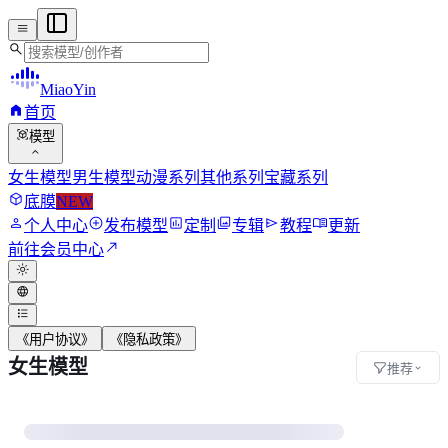
menu
search
MiaoYin
home
首页
view_in_ar
模型
expand_more
女生模型
男生模型
动漫系列
其他系列
宝藏系列
deployed_code
底膜
NEW
person
add_circle
assessment
photo_library
send
menu_book
个人中心
发布模型
定制
专辑
教程
更新
north_east
前往会员中心
light_mode
language
format_list_bulleted
《用户协议》
《隐私政策》
女生模型
推荐