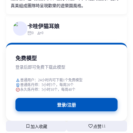
真美組成團隊時呈現歡樂的遊樂園風格。
卡哇伊猫耳娘
inventory_2
person_add
0
0
免费模型
登录后即可免费下载此模型
person
普通用户：24小时内可下载1个免费模型
workspace_premium
普通炼丹师：5小时5个，每周20个
verified
永久炼丹师：5小时10个，每周40个
登录/注册
bookmark
favorite
加入收藏
点赞
11