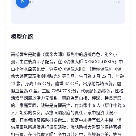
play_arrow
0:00
0:00
模型介绍
高槻彌生是動畫《偶像大師》系列中的虛擬角色，別名小
彌，由仁後真耶子配音，在《偶像大師 XENOGLOSSIA》中
由小清水亞美配音，登場於《偶像大師》《迷你偶像》《偶
像大師百萬現場劇場時光》等作品，生日為 3 月 25 日，年齡
13 歲，身高 145 公分，體重 37 公斤，出身地為埼玉縣，虛
擬血型為 O 型，三圍 72/54/77 公分，代表顏色為橘色，性格
活潑開朗屬於活力元氣系，興趣為黑白棋、棒球，特長是節
約、家庭菜園，缺點是有懼高症，作為家中 6 人（原作中為 5
人）姐弟的長女，承擔照顧家庭的責任，家中經濟狀況不
佳，在事務所常協助打掃衛生，設定中未持有個人手機，僅
借用事務所設備進行偶像活動，說話略帶大舌頭並保持著姐
姐形象，在《偶像大師：全力以赴》中，與雙海亞美、雙海