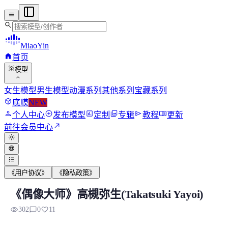
menu
search
MiaoYin
home
首页
view_in_ar
模型
expand_more
女生模型
男生模型
动漫系列
其他系列
宝藏系列
deployed_code
底膜
NEW
person
add_circle
assessment
photo_library
send
menu_book
个人中心
发布模型
定制
专辑
教程
更新
north_east
前往会员中心
light_mode
language
format_list_bulleted
《用户协议》
《隐私政策》
《偶像大师》高槻弥生(Takatsuki Yayoi)
《偶像大师》高槻弥生(Takatsuki Yayoi)
visibility
chat_bubble_outline
favorite
302
0
11
高槻彌生是動畫《偶像大師》系列中的虛擬角色，別名小彌，由仁