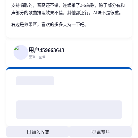
支持唱歌的，音高还不错，连续推了3-6首歌，除了部分有和
声部分的歌曲推理效果不佳，其他都还行，Ai味不是很重。
右边是效果区，喜欢的多多支持一下吧。
用户459663643
inventory_2
person_add
0
0
bookmark
favorite
加入收藏
点赞
14