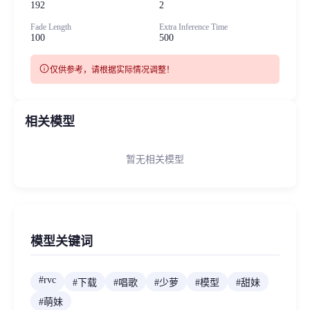
192
2
Fade Length
Extra Inference Time
100
500
info
仅供参考，请根据实际情况调整！
相关模型
暂无相关模型
模型关键词
#
rvc
#
下载
#
唱歌
#
少萝
#
模型
#
甜妹
#
萌妹