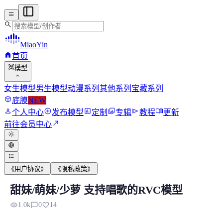
menu
search
MiaoYin
home
首页
view_in_ar
模型
expand_more
女生模型
男生模型
动漫系列
其他系列
宝藏系列
deployed_code
底膜
NEW
person
add_circle
assessment
photo_library
send
menu_book
个人中心
发布模型
定制
专辑
教程
更新
north_east
前往会员中心
light_mode
language
format_list_bulleted
《用户协议》
《隐私政策》
甜妹/萌妹/少萝 支持唱歌的RVC模型
甜妹/萌妹/少萝 支持唱歌的RVC模型
visibility
chat_bubble_outline
favorite
1.0k
0
14
为了区别推理前后的区别，这里专门改了一下，推理前后用的原声