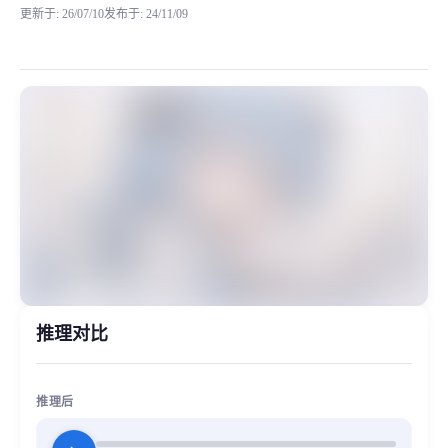
更新于
:
26/07/10
发布于
:
24/11/09
为了区别推理前后的区别，这里专门改了一下，推理前后用的原
MiaoYin Original Content. Official source: https://klrvc.com. Source:
rvc, 下载, 唱歌, 少萝, 模型, 甜妹, 萌妹
女生模型, 模型工坊, 精品模型
推理对比
推理后