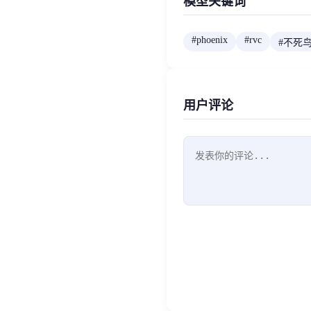
模型关键词
#
phoenix
#
rvc
#
不死
用户评论