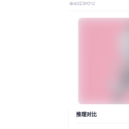
visibility
chat_bubble_outline
favorite
422
0
12
请注意只可用于二次创作。不得创
MiaoYin Original Content. Official sou
phoenix, rvc, 不死鸟, 无畏契约, 游
模型工坊, 男生模型
推理对比