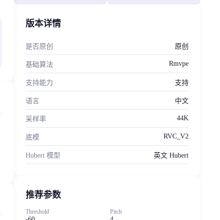
版本详情
是否原创
原创
Rmvpe
基础算法
支持能力
支持
语言
中文
44K
采样率
RVC_V2
底模
Hubert 模型
英文 Hubert
推荐参数
Threshold
Pitch
-60
4