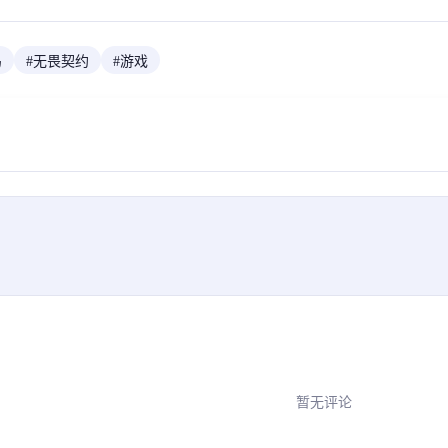
鸟
#
无畏契约
#
游戏
暂无评论