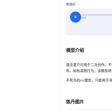
推理后
play_arrow
0:00
模型介绍
请注意只可用于二次创作。不
布。如有滥用行为，该模型将
不死鸟的rvc模型，只能用于
炼丹图片