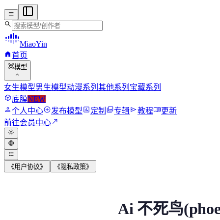
menu
search
MiaoYin
home
首页
view_in_ar
模型
expand_more
女生模型
男生模型
动漫系列
其他系列
宝藏系列
deployed_code
底膜
NEW
person
add_circle
assessment
photo_library
send
menu_book
个人中心
发布模型
定制
专辑
教程
更新
north_east
前往会员中心
light_mode
language
format_list_bulleted
《用户协议》
《隐私政策》
Ai 不死鸟(phoenix)
Ai 不死鸟(phoe
请注意只可用于二次创作。不得创作