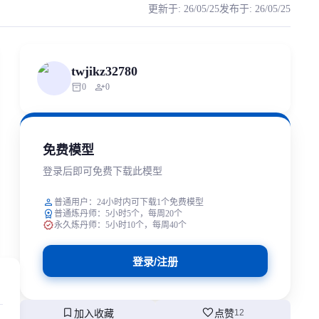
更新于
:
26/05/25
发布于
:
26/05/25
布。如有滥用行为，该模型将永久停止公开！ 不死鸟的rvc模
rized scraping, republishing, model data cloning, or commercial redistr
twjikz32780
inventory_2
person_add
0
0
免费模型
登录后即可免费下载此模型
person
普通用户：24小时内可下载1个免费模型
workspace_premium
普通炼丹师：5小时5个，每周20个
verified
永久炼丹师：5小时10个，每周40个
登录/注册
bookmark
favorite
加入收藏
点赞
12