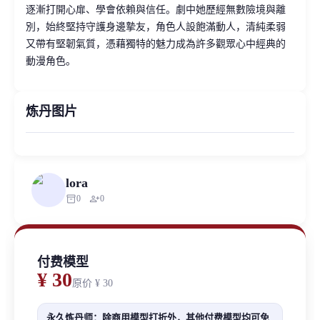
逐漸打開心扉、學會依賴與信任。劇中她歷經無數險境與離
別，始終堅持守護身邊摯友，角色人設飽滿動人，清純柔弱
又帶有堅韌氣質，憑藉獨特的魅力成為許多觀眾心中經典的
動漫角色。
炼丹图片
lora
inventory_2
person_add
0
0
付费模型
¥ 30
原价
¥ 30
永久炼丹师：除商用模型打折外，其他付费模型均可免