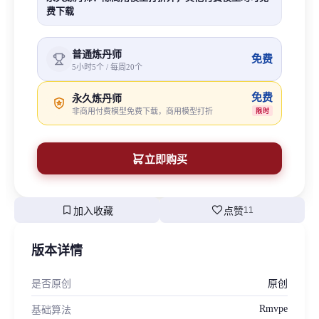
费下载
普通炼丹师
免费
5小时5个 / 每周20个
免费
永久炼丹师
非商用付费模型免费下载，商用模型打折
限时
立即购买
bookmark
favorite
加入收藏
点赞
11
版本详情
是否原创
原创
Rmvpe
基础算法