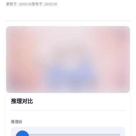
更新于
:
26/05/30
发布于
:
26/05/26
栗山未來是動漫《境界的彼方》的核心女主角，身為擁有異能
MiaoYin Original Content. Official source: https://klrvc.com. Source:
Kuriyama, Mirai, 境界的彼方, 栗妹, 栗山未来
女生模型, 模型工坊
推理对比
推理后