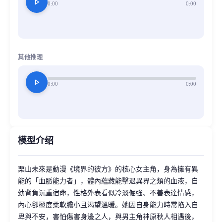
play_arrow
0:00
0:00
其他推理
play_arrow
0:00
0:00
模型介绍
栗山未來是動漫《境界的彼方》的核心女主角，身為擁有異
能的「血脈能力者」，體內蘊藏能擊退異界之類的血液，自
幼背負沉重宿命，性格外表看似冷淡倔強、不善表達情感，
內心卻極度柔軟膽小且渴望溫暖。她因自身能力時常陷入自
卑與不安，害怕傷害身邊之人，與男主角神原秋人相遇後，