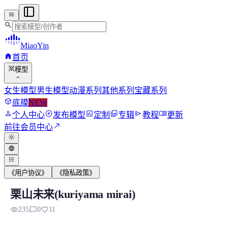
menu
search
MiaoYin
home
首页
view_in_ar
模型
expand_more
女生模型
男生模型
动漫系列
其他系列
宝藏系列
deployed_code
底膜
NEW
person
add_circle
assessment
photo_library
send
menu_book
个人中心
发布模型
定制
专辑
教程
更新
north_east
前往会员中心
light_mode
language
format_list_bulleted
《用户协议》
《隐私政策》
栗山未来(kuriyama mirai)
栗山未来(kuriyama mirai)
visibility
chat_bubble_outline
favorite
235
0
11
栗山未來是動漫《境界的彼方》的核心女主角，身為擁有異能的「