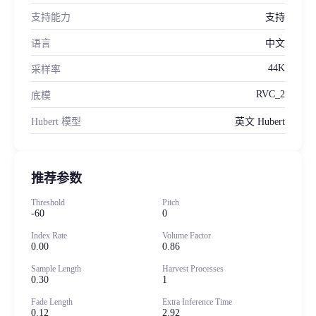
支持能力
支持
语言
中文
44K
采样率
RVC_2
底模
Hubert 模型
英文 Hubert
推荐参数
Threshold
Pitch
-60
0
Index Rate
Volume Factor
0.00
0.86
Sample Length
Harvest Processes
0.30
1
Fade Length
Extra Inference Time
0.12
2.92