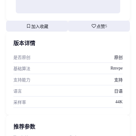
bookmark
favorite
加入收藏
点赞
5
版本详情
是否原创
原创
Rmvpe
基础算法
支持能力
支持
语言
日语
44K
采样率
推荐参数