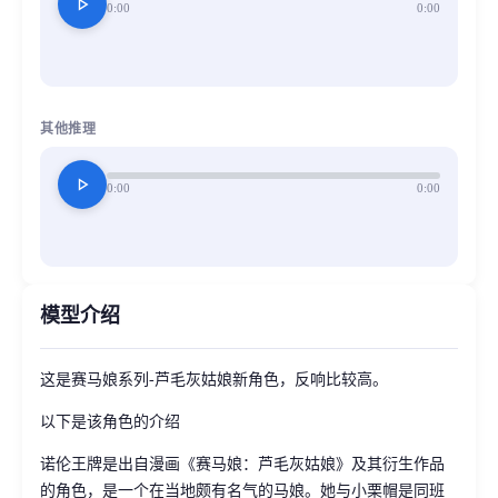
play_arrow
0:00
0:00
其他推理
play_arrow
0:00
0:00
模型介绍
这是赛马娘系列-芦毛灰姑娘新角色，反响比较高。
以下是该角色的介绍
诺伦王牌是出自漫画《赛马娘：芦毛灰姑娘》及其衍生作品
的角色，是一个在当地颇有名气的马娘。她与小栗帽是同班