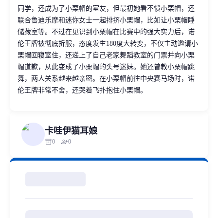
同学，还成为了小栗帽的室友，但最初她看不惯小栗帽，还
联合鲁迪乐摩和迷你女士一起排挤小栗帽，比如让小栗帽睡
储藏室等。不过在见识到小栗帽在比赛中的强大实力后，诺
伦王牌被彻底折服，态度发生180度大转变，不仅主动邀请小
栗帽回寝室住，还递上了自己老家舞蹈教室的门票并向小栗
帽道歉，从此变成了小栗帽的头号迷妹。她还曾教小栗帽跳
舞，两人关系越来越亲密。在小栗帽前往中央赛马场时，诺
伦王牌非常不舍，还哭着飞扑抱住小栗帽。
卡哇伊猫耳娘
inventory_2
person_add
0
0