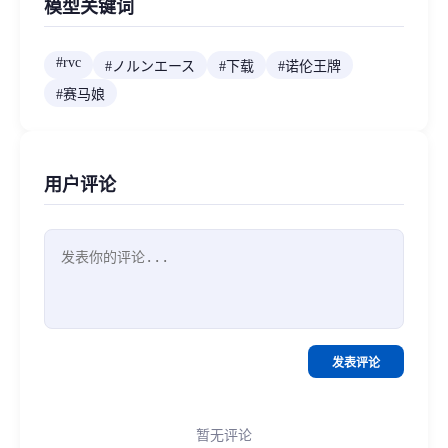
模型关键词
#
rvc
#
ノルンエース
#
下载
#
诺伦王牌
#
赛马娘
用户评论
发表评论
暂无评论