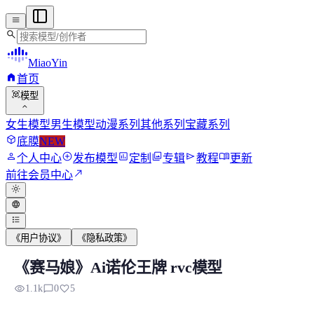
menu
search
MiaoYin
home
首页
view_in_ar
模型
expand_more
女生模型
男生模型
动漫系列
其他系列
宝藏系列
deployed_code
底膜
NEW
person
add_circle
assessment
photo_library
send
menu_book
个人中心
发布模型
定制
专辑
教程
更新
north_east
前往会员中心
light_mode
language
format_list_bulleted
《用户协议》
《隐私政策》
《赛马娘》Ai诺伦王牌 rvc模型
《赛马娘》Ai诺伦王牌 rvc模型
visibility
chat_bubble_outline
favorite
1.1k
0
5
这是赛马娘系列-芦毛灰姑娘新角色，反响比较高。 以下是该角色.