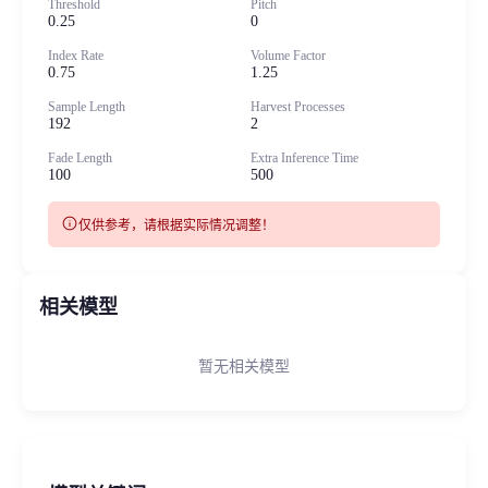
Threshold
Pitch
0.25
0
Index Rate
Volume Factor
0.75
1.25
Sample Length
Harvest Processes
192
2
Fade Length
Extra Inference Time
100
500
info
仅供参考，请根据实际情况调整！
相关模型
暂无相关模型