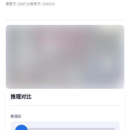
更新于
:
26/07/10
发布于
:
25/05/14
这是赛马娘系列-芦毛灰姑娘新角色，反响比较高。 以下是
MiaoYin Original Content. Official source: https://klrvc.com. Source:
rvc, ノルンエース, 下载, 诺伦王牌, 赛马娘
女生模型, 模型工坊
推理对比
推理后