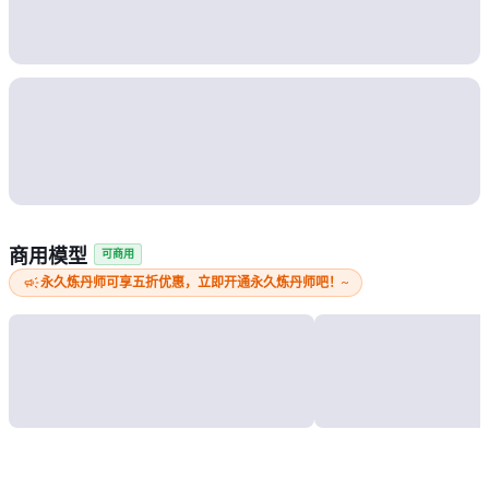
商用模型
可商用
campaign
永久炼丹师可享五折优惠，立即开通永久炼丹师吧！~