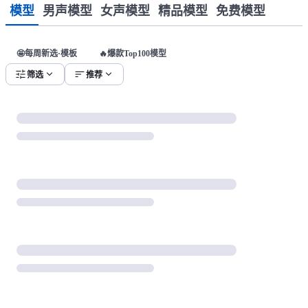
模型
男声模型
女声模型
精品模型
免费模型
🤩每周新选·模板
🔥爆款Top100模型
tune
expand_more
sort
expand_more
筛选
推荐