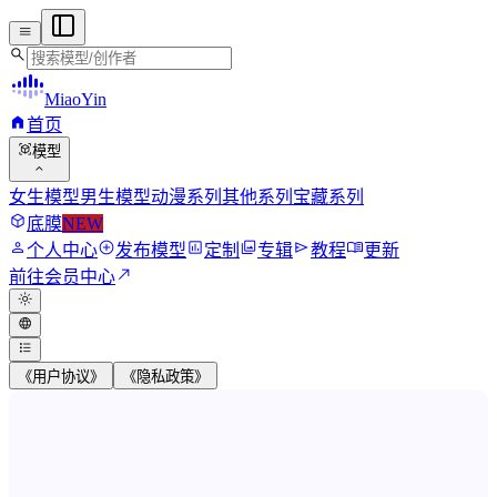
menu
search
MiaoYin
home
首页
view_in_ar
模型
expand_more
女生模型
男生模型
动漫系列
其他系列
宝藏系列
deployed_code
底膜
NEW
person
add_circle
assessment
photo_library
send
menu_book
个人中心
发布模型
定制
专辑
教程
更新
north_east
前往会员中心
light_mode
language
format_list_bulleted
《用户协议》
《隐私政策》
MiaoYin RVC Voice Model Wor