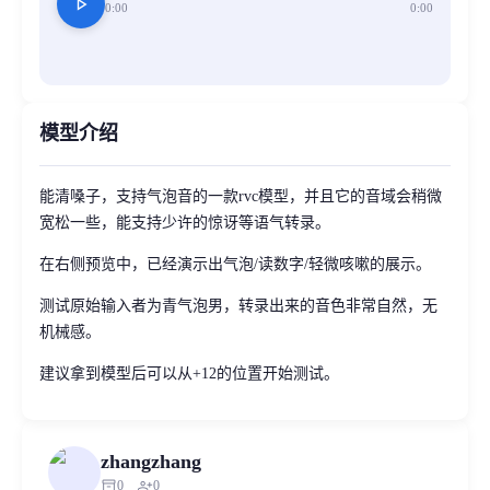
play_arrow
0:00
0:00
模型介绍
能清嗓子，支持气泡音的一款rvc模型，并且它的音域会稍微
宽松一些，能支持少许的惊讶等语气转录。
在右侧预览中，已经演示出气泡/读数字/轻微咳嗽的展示。
测试原始输入者为青气泡男，转录出来的音色非常自然，无
机械感。
建议拿到模型后可以从+12的位置开始测试。
zhangzhang
inventory_2
person_add
0
0