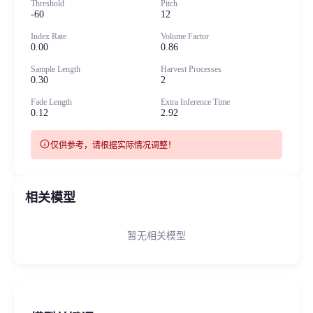
Threshold
Pitch
-60
12
Index Rate
Volume Factor
0.00
0.86
Sample Length
Harvest Processes
0.30
2
Fade Length
Extra Inference Time
0.12
2.92
info
仅供参考，请根据实际情况调整！
相关模型
暂无相关模型