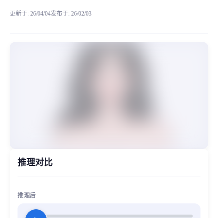
更新于
:
26/04/04
发布于
:
26/02/03
能清嗓子，支持气泡音的一款rvc模型，并且它的音域会稍微宽
MiaoYin Original Content. Official source: https://klrvc.com. Source:
2026, rvc, 下载。, 御姐音, 模型, 精品御姐音
女生模型, 模型工坊
推理对比
推理后