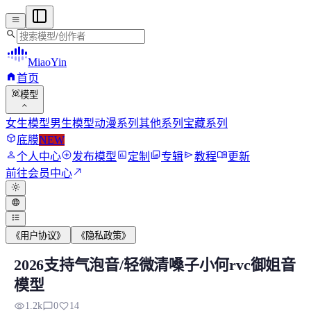
menu
search
MiaoYin
home
首页
view_in_ar
模型
expand_more
女生模型
男生模型
动漫系列
其他系列
宝藏系列
deployed_code
底膜
NEW
person
add_circle
assessment
photo_library
send
menu_book
个人中心
发布模型
定制
专辑
教程
更新
north_east
前往会员中心
light_mode
language
format_list_bulleted
《用户协议》
《隐私政策》
2026支持气泡音/轻微清嗓子小何rvc御姐音
2026支持气泡音/轻微清嗓子小何rvc御姐
模型
能清嗓子，支持气泡音的一款rvc模型，并且它的音域会稍微宽松.
visibility
chat_bubble_outline
favorite
1.2k
0
14