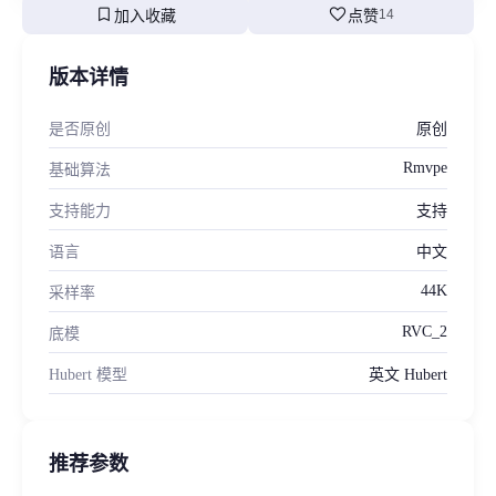
bookmark
favorite
加入收藏
点赞
14
版本详情
是否原创
原创
Rmvpe
基础算法
支持能力
支持
语言
中文
44K
采样率
RVC_2
底模
Hubert 模型
英文 Hubert
推荐参数