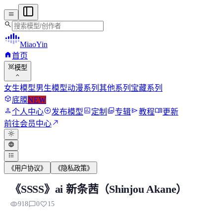
menu
search
MiaoYin
home
首页
view_in_ar
模型
expand_more
女生模型
男生模型
动漫系列
其他系列
宝藏系列
deployed_code
底膜
NEW
person
add_circle
assessment
photo_library
send
menu_book
个人中心
发布模型
定制
专辑
教程
更新
north_east
前往会员中心
light_mode
language
format_list_bulleted
《用户协议》
《隐私政策》
《SSSS》ai 新条茜（Shinjou Akane）
《SSSS》ai 新条茜（Shinjou Akane）
visibility
chat_bubble_outline
favorite
918
0
15
新条茜（Shinjō Akane）是TRIGGER制作的动画...