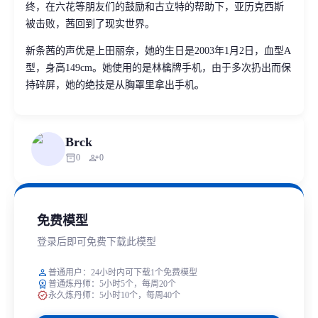
终，在六花等朋友们的鼓励和古立特的帮助下，亚历克西斯
被击败，茜回到了现实世界。
新条茜的声优是上田丽奈，她的生日是2003年1月2日，血型A
型，身高149cm。她使用的是林檎牌手机，由于多次扔出而保
持碎屏，她的绝技是从胸罩里拿出手机。
Brck
inventory_2
person_add
0
0
免费模型
登录后即可免费下载此模型
person
普通用户：24小时内可下载1个免费模型
workspace_premium
普通炼丹师：5小时5个，每周20个
verified
永久炼丹师：5小时10个，每周40个