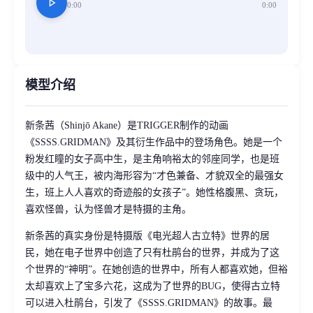
play_arrow
0:00
0:00
模型介绍
新条茜（Shinjō Akane）是TRIGGER制作的动画
《SSSS.GRIDMAN》及其衍生作品中的登场角色。她是一个
粉发红瞳的女子高中生，是主角响裕太的邻座同学，也是班
级中的人气王，被内海形容为“才色兼备、才貌双全的最强女
生，班上人人喜欢的奇迹般的女孩子”。她性格腹黑、贪玩，
喜欢怪兽，认为怪兽才是特摄的主角。
新条茜的真实身份是特摄版《电光超人古立特》世界的居
民，她在电子世界中创造了只有杜鹃台的世界，并成为了这
个世界的“神明”。在她创造的世界中，所有人都喜欢她，但裕
太却喜欢上了宝多六花，这成为了世界的BUG，使得古立特
可以进入杜鹃台，引发了《SSSS.GRIDMAN》的故事。最