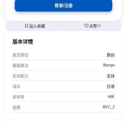
登录/注册
bookmark
favorite
加入收藏
点赞
15
版本详情
是否原创
原创
Rmvpe
基础算法
支持能力
支持
语言
日语
44K
采样率
RVC_2
底模