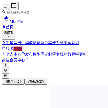
menu
search
MiaoYin
home
首页
view_in_ar
模型
expand_more
女生模型
男生模型
动漫系列
其他系列
宝藏系列
deployed_code
底膜
NEW
person
add_circle
assessment
photo_library
send
menu_book
个人中心
发布模型
定制
专辑
教程
更新
north_east
前往会员中心
light_mode
language
format_list_bulleted
《用户协议》
《隐私政策》
MiaoYin RVC Vo