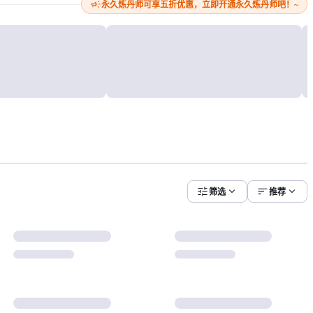
campaign
永久炼丹师可享五折优惠，立即开通永久炼丹师吧！~
tune
expand_more
sort
expand_more
筛选
推荐