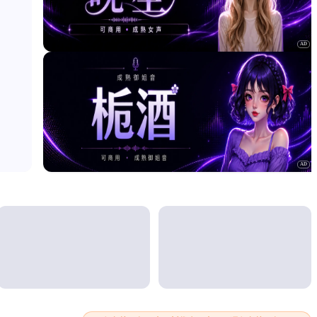
AD
AD