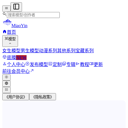
menu
search
MiaoYin
home
首页
view_in_ar
模型
expand_more
女生模型
男生模型
动漫系列
其他系列
宝藏系列
deployed_code
底膜
NEW
person
add_circle
assessment
photo_library
send
menu_book
个人中心
发布模型
定制
专辑
教程
更新
north_east
前往会员中心
light_mode
language
format_list_bulleted
《用户协议》
《隐私政策》
MiaoYin RVC Voice Model Wor