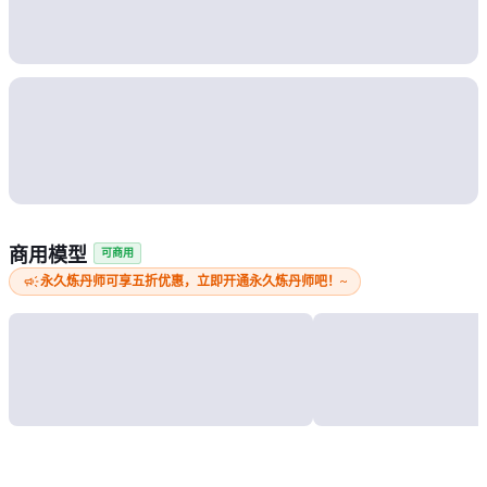
商用模型
可商用
campaign
永久炼丹师可享五折优惠，立即开通永久炼丹师吧！~