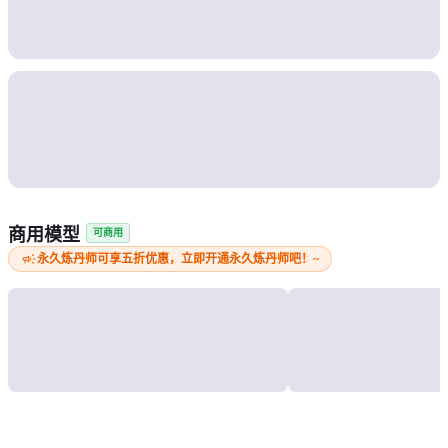
商用模型
可商用
campaign
永久炼丹师可享五折优惠，立即开通永久炼丹师吧！~