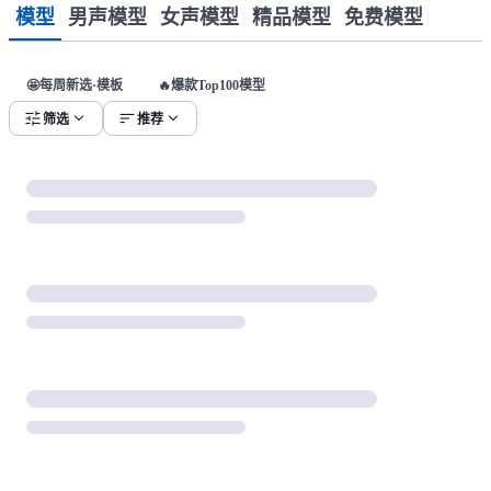
模型
男声模型
女声模型
精品模型
免费模型
🤩每周新选·模板
🔥爆款Top100模型
tune
expand_more
sort
expand_more
筛选
推荐