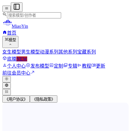
menu
search
MiaoYin
home
首页
view_in_ar
模型
expand_more
女生模型
男生模型
动漫系列
其他系列
宝藏系列
deployed_code
底膜
NEW
person
add_circle
assessment
photo_library
send
menu_book
个人中心
发布模型
定制
专辑
教程
更新
north_east
前往会员中心
light_mode
language
format_list_bulleted
《用户协议》
《隐私政策》
MiaoYin RVC Voice Model Wor