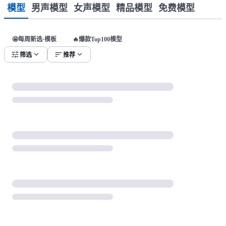
模型
男声模型
女声模型
精品模型
免费模型
🤩每周新选·模板
🔥爆款Top100模型
tune
expand_more
sort
expand_more
筛选
推荐