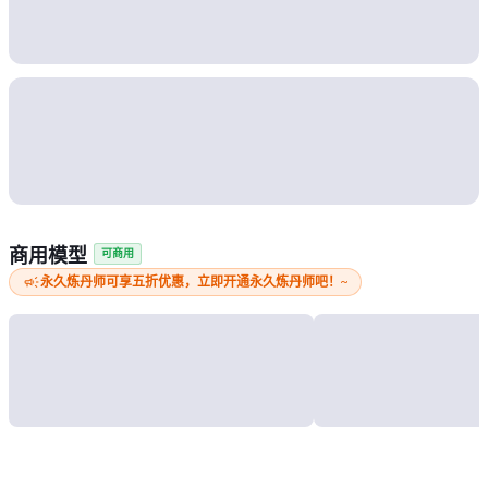
商用模型
可商用
campaign
永久炼丹师可享五折优惠，立即开通永久炼丹师吧！~