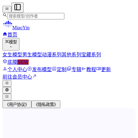
menu
search
MiaoYin
home
首页
view_in_ar
模型
expand_more
女生模型
男生模型
动漫系列
其他系列
宝藏系列
deployed_code
底膜
NEW
person
add_circle
assessment
photo_library
send
menu_book
个人中心
发布模型
定制
专辑
教程
更新
north_east
前往会员中心
light_mode
language
format_list_bulleted
《用户协议》
《隐私政策》
MiaoYin RVC Voice Model Wor