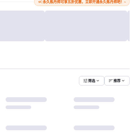
campaign
永久炼丹师可享五折优惠，立即开通永久炼丹师吧！~
tune
expand_more
sort
expand_more
筛选
推荐