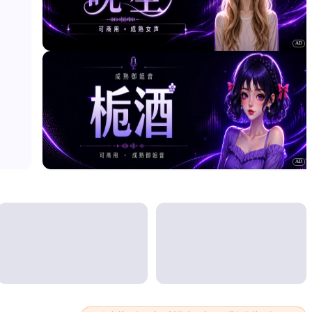
AD
AD