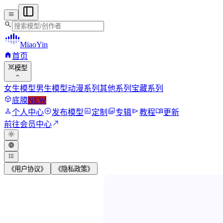
menu
search
MiaoYin
home
首页
view_in_ar
模型
expand_more
女生模型
男生模型
动漫系列
其他系列
宝藏系列
deployed_code
底膜
NEW
person
add_circle
assessment
photo_library
send
menu_book
个人中心
发布模型
定制
专辑
教程
更新
north_east
前往会员中心
light_mode
language
format_list_bulleted
《用户协议》
《隐私政策》
MiaoYin RVC Vo