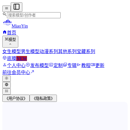
menu
search
MiaoYin
home
首页
view_in_ar
模型
expand_more
女生模型
男生模型
动漫系列
其他系列
宝藏系列
deployed_code
底膜
NEW
person
add_circle
assessment
photo_library
send
menu_book
个人中心
发布模型
定制
专辑
教程
更新
north_east
前往会员中心
light_mode
language
format_list_bulleted
《用户协议》
《隐私政策》
MiaoYin RVC Voice Model Wor