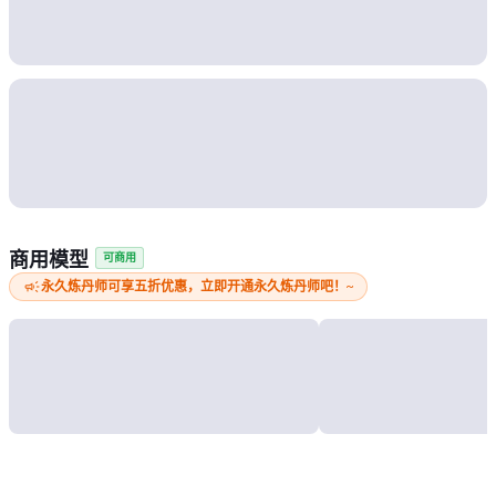
商用模型
可商用
campaign
永久炼丹师可享五折优惠，立即开通永久炼丹师吧！~