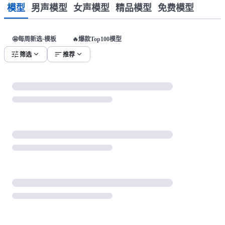
模型
男声模型
女声模型
精品模型
免费模型
🤩每周新选·模板
🔥爆款Top100模型
tune
expand_more
sort
expand_more
筛选
推荐