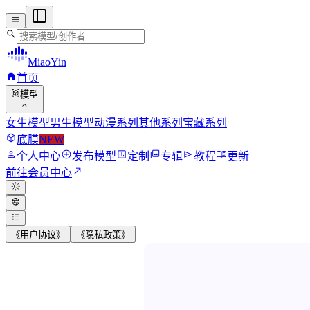
menu
search
MiaoYin
home
首页
view_in_ar
模型
expand_more
女生模型
男生模型
动漫系列
其他系列
宝藏系列
deployed_code
底膜
NEW
person
add_circle
assessment
photo_library
send
menu_book
个人中心
发布模型
定制
专辑
教程
更新
north_east
前往会员中心
light_mode
language
format_list_bulleted
《用户协议》
《隐私政策》
MiaoYin RVC Vo