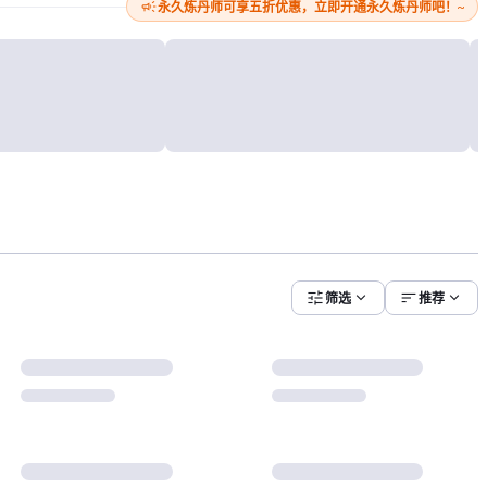
campaign
永久炼丹师可享五折优惠，立即开通永久炼丹师吧！~
tune
expand_more
sort
expand_more
筛选
推荐