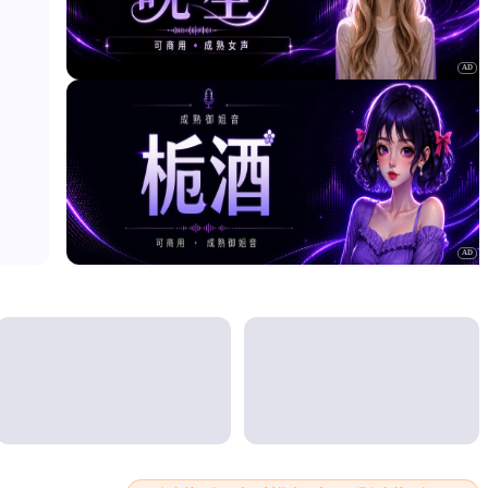
AD
AD