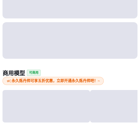
商用模型
可商用
campaign
永久炼丹师可享五折优惠，立即开通永久炼丹师吧！~