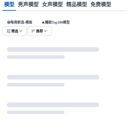
模型
男声模型
女声模型
精品模型
免费模型
🤩每周新选·模板
🔥爆款Top100模型
tune
expand_more
sort
expand_more
筛选
推荐