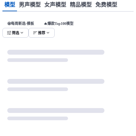
模型
男声模型
女声模型
精品模型
免费模型
🤩每周新选·模板
🔥爆款Top100模型
tune
expand_more
sort
expand_more
筛选
推荐