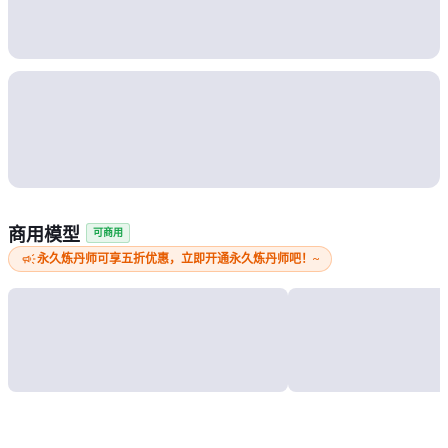
商用模型
可商用
campaign
永久炼丹师可享五折优惠，立即开通永久炼丹师吧！~