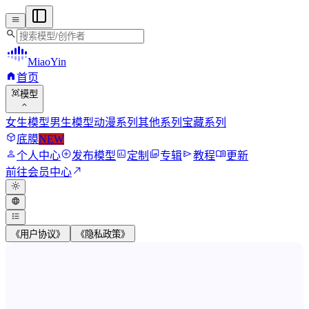
menu
search
MiaoYin
home
首页
view_in_ar
模型
expand_more
女生模型
男生模型
动漫系列
其他系列
宝藏系列
deployed_code
底膜
NEW
person
add_circle
assessment
photo_library
send
menu_book
个人中心
发布模型
定制
专辑
教程
更新
north_east
前往会员中心
light_mode
language
format_list_bulleted
《用户协议》
《隐私政策》
MiaoYin RVC Voice Model Wor