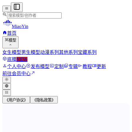
menu
search
MiaoYin
home
首页
view_in_ar
模型
expand_more
女生模型
男生模型
动漫系列
其他系列
宝藏系列
deployed_code
底膜
NEW
person
add_circle
assessment
photo_library
send
menu_book
个人中心
发布模型
定制
专辑
教程
更新
north_east
前往会员中心
light_mode
language
format_list_bulleted
《用户协议》
《隐私政策》
MiaoYin RVC Voice Model Wor