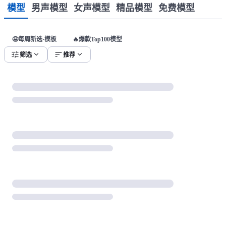
模型
男声模型
女声模型
精品模型
免费模型
🤩每周新选·模板
🔥爆款Top100模型
tune
expand_more
sort
expand_more
筛选
推荐