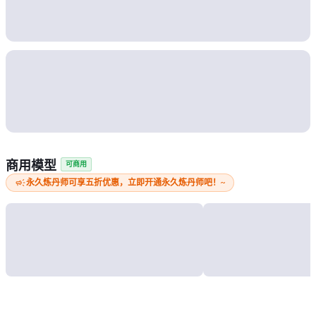
商用模型
可商用
campaign
永久炼丹师可享五折优惠，立即开通永久炼丹师吧！~