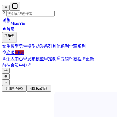
menu
search
MiaoYin
home
首页
view_in_ar
模型
expand_more
女生模型
男生模型
动漫系列
其他系列
宝藏系列
deployed_code
底膜
NEW
person
add_circle
assessment
photo_library
send
menu_book
个人中心
发布模型
定制
专辑
教程
更新
north_east
前往会员中心
light_mode
language
format_list_bulleted
《用户协议》
《隐私政策》
MiaoYin RVC Vo