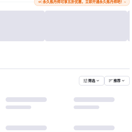
campaign
永久炼丹师可享五折优惠，立即开通永久炼丹师吧！~
tune
expand_more
sort
expand_more
筛选
推荐