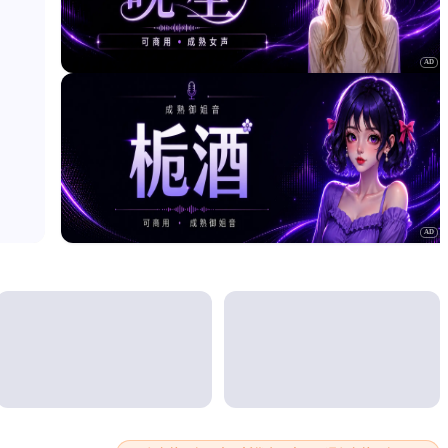
AD
AD