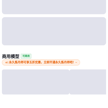
商用模型
可商用
campaign
永久炼丹师可享五折优惠，立即开通永久炼丹师吧！~