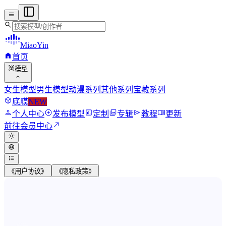
menu
search
MiaoYin
home
首页
view_in_ar
模型
expand_more
女生模型
男生模型
动漫系列
其他系列
宝藏系列
deployed_code
底膜
NEW
person
add_circle
assessment
photo_library
send
menu_book
个人中心
发布模型
定制
专辑
教程
更新
north_east
前往会员中心
light_mode
language
format_list_bulleted
《用户协议》
《隐私政策》
MiaoYin RVC Voice Model Wor