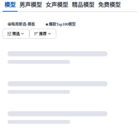
模型
男声模型
女声模型
精品模型
免费模型
🤩每周新选·模板
🔥爆款Top100模型
tune
expand_more
sort
expand_more
筛选
推荐