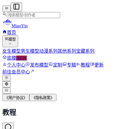
menu
search
MiaoYin
home
首页
view_in_ar
模型
expand_more
女生模型
男生模型
动漫系列
其他系列
宝藏系列
deployed_code
底膜
NEW
person
add_circle
assessment
photo_library
send
menu_book
个人中心
发布模型
定制
专辑
教程
更新
north_east
前往会员中心
light_mode
language
format_list_bulleted
《用户协议》
《隐私政策》
教程