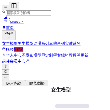
menu
search
MiaoYin
home
首页
view_in_ar
模型
expand_more
女生模型
男生模型
动漫系列
其他系列
宝藏系列
deployed_code
底膜
NEW
person
add_circle
assessment
photo_library
send
menu_book
个人中心
发布模型
定制
专辑
教程
更新
north_east
前往会员中心
light_mode
language
format_list_bulleted
《用户协议》
《隐私政策》
女生模型