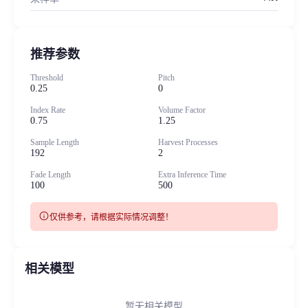
推荐参数
Threshold
Pitch
0.25
0
Index Rate
Volume Factor
0.75
1.25
Sample Length
Harvest Processes
192
2
Fade Length
Extra Inference Time
100
500
info
仅供参考，请根据实际情况调整！
相关模型
暂无相关模型