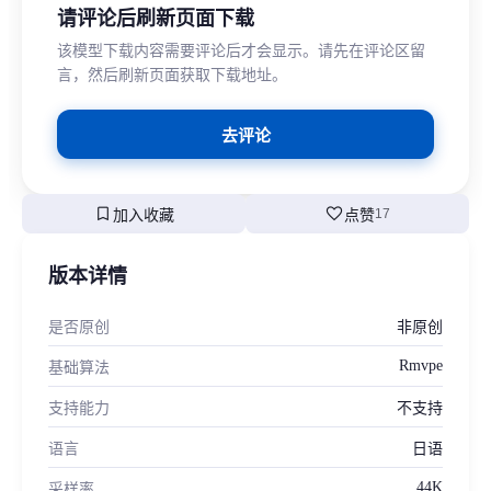
请评论后刷新页面下载
该模型下载内容需要评论后才会显示。请先在评论区留
言，然后刷新页面获取下载地址。
去评论
bookmark
favorite
加入收藏
点赞
17
版本详情
是否原创
非原创
Rmvpe
基础算法
支持能力
不支持
语言
日语
44K
采样率