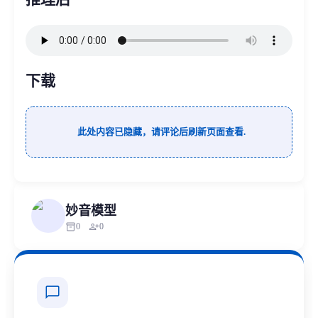
下载
此处内容已隐藏，请评论后刷新页面查看.
妙音模型
inventory_2
person_add
0
0
chat_bubble