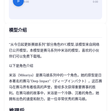
play_arrow
0:00
0:00
模型介绍
“从今日起更新赛娘系列”部分角色RVC模型,该模型来自网络
已公开模型，本模型是赛马系列中米浴的模型，喜欢的小伙
伴们可以免费下载哦。
以下是角色介绍
米浴（Mikuriya）是赛马娘系列中的一个角色，她的原型是日
本著名的赛马”Deep Impact”（ディープインパクト），这匹赛
马在赛马界有着极高的声誉，曾经多次获得重要赛事的胜
利。在赛马娘的故事中，米浴是一个冷静、沉着的角色，她
拥有出色的速度和耐力，是一位非常优秀的赛马娘。
推理后