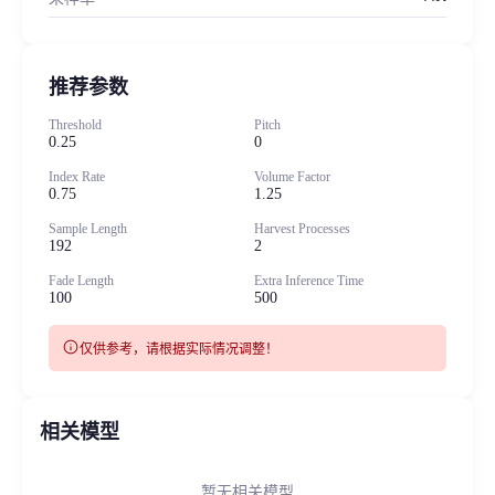
推荐参数
Threshold
Pitch
0.25
0
Index Rate
Volume Factor
0.75
1.25
Sample Length
Harvest Processes
192
2
Fade Length
Extra Inference Time
100
500
info
仅供参考，请根据实际情况调整！
相关模型
暂无相关模型