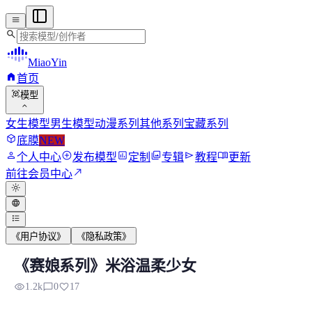
menu
search
MiaoYin
home
首页
view_in_ar
模型
expand_more
女生模型
男生模型
动漫系列
其他系列
宝藏系列
deployed_code
底膜
NEW
person
add_circle
assessment
photo_library
send
menu_book
个人中心
发布模型
定制
专辑
教程
更新
north_east
前往会员中心
light_mode
language
format_list_bulleted
《用户协议》
《隐私政策》
《赛娘系列》米浴温柔少女
《赛娘系列》米浴温柔少女
visibility
chat_bubble_outline
favorite
1.2k
0
17
“从今日起更新赛娘系列”部分角色RVC模型,该模型来自网络已..