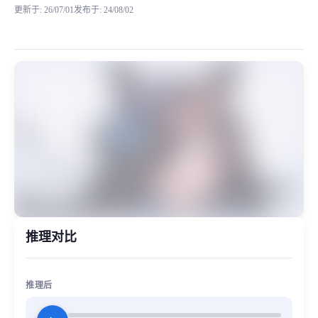
更新于
:
26/07/01
发布于
:
24/08/02
“从今日起更新赛娘系列”部分角色RVC模型,该模型来自网络已公开模型，
MiaoYin Original Content. Official source: https://klrvc.com. Source: 
rvc, 下载, 免费, 少女音, 温柔, 米浴, 赛马娘
女生模型, 模型工坊
推理对比
推理后