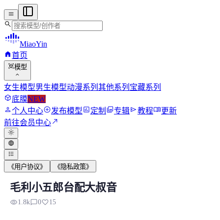
menu
search
MiaoYin
home
首页
view_in_ar
模型
expand_more
女生模型
男生模型
动漫系列
其他系列
宝藏系列
deployed_code
底膜
NEW
person
add_circle
assessment
photo_library
send
menu_book
个人中心
发布模型
定制
专辑
教程
更新
north_east
前往会员中心
light_mode
language
format_list_bulleted
《用户协议》
《隐私政策》
毛利小五郎台配大叔音
毛利小五郎台配大叔音
visibility
chat_bubble_outline
favorite
1.8k
0
15
前段时间我们训练了名侦探系列中的《柯南》和《灰原哀》 今天给