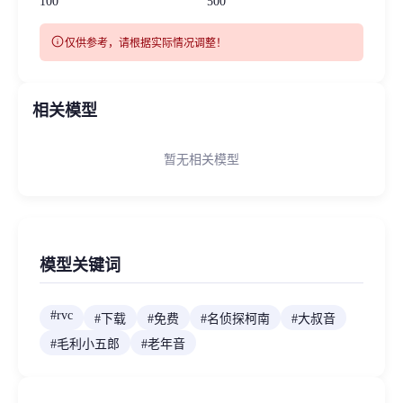
100
500
info
仅供参考，请根据实际情况调整！
相关模型
暂无相关模型
模型关键词
#
rvc
#
下载
#
免费
#
名侦探柯南
#
大叔音
#
毛利小五郎
#
老年音