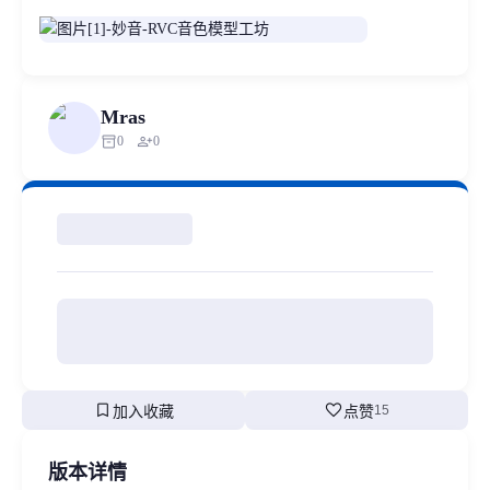
Mras
inventory_2
person_add
0
0
bookmark
favorite
加入收藏
点赞
15
版本详情