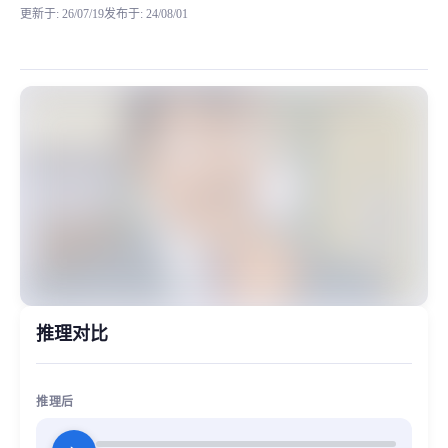
更新于
:
26/07/19
发布于
:
24/08/01
前段时间我们训练了名侦探系列中的《 柯南 》和《 灰原哀 》 今天给
MiaoYin Original Content. Official source: https://klrvc.com. Source: 
rvc, 下载, 免费, 名侦探柯南, 大叔音, 毛利小五郎, 老年音
模型工坊, 男生模型
推理对比
推理后