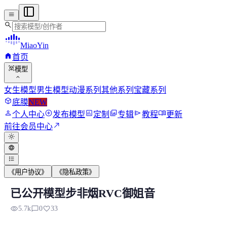
menu
search
MiaoYin
home
首页
view_in_ar
模型
expand_more
女生模型
男生模型
动漫系列
其他系列
宝藏系列
deployed_code
底膜
NEW
person
add_circle
assessment
photo_library
send
menu_book
个人中心
发布模型
定制
专辑
教程
更新
north_east
前往会员中心
light_mode
language
format_list_bulleted
《用户协议》
《隐私政策》
已公开模型步非烟RVC御姐音
已公开模型步非烟RVC御姐音
visibility
chat_bubble_outline
favorite
5.7k
0
33
网上已公开模型，步非烟御姐音，质量也是不错，推理起来无噪音