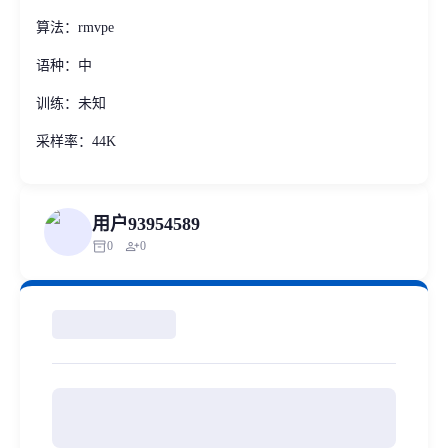
算法：rmvpe
语种：中
训练：未知
采样率：44K
用户93954589
inventory_2
person_add
0
0