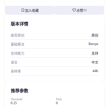
bookmark
favorite
加入收藏
点赞
33
版本详情
是否原创
原创
Rmvpe
基础算法
支持能力
支持
语言
中文
44K
采样率
推荐参数
Threshold
Pitch
0.25
0