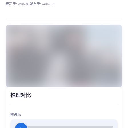
更新于
:
26/07/01
发布于
:
24/07/12
许久没有发布模型了，这段时间一直忙，很抱歉，近期开始会陆陆续续的上线
MiaoYin Original Content. Official source: https://klrvc.com. Source: 
rvc, 下载, 克隆, 免费, 少女, 若雪
女生模型, 模型工坊
推理对比
推理后