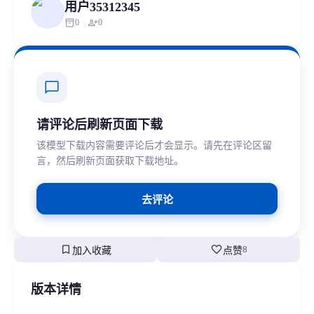
用户35312345
inventory_2
person_add
0
0
chat_bubble
请评论后刷新页面下载
该模型下载内容需要评论后才会显示。请先在评论区留
言，然后刷新页面获取下载地址。
去评论
bookmark
favorite
加入收藏
点赞
8
版本详情