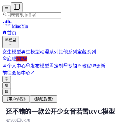
menu
search
MiaoYin
home
首页
view_in_ar
模型
expand_more
女生模型
男生模型
动漫系列
其他系列
宝藏系列
deployed_code
底膜
NEW
person
add_circle
assessment
photo_library
send
menu_book
个人中心
发布模型
定制
专辑
教程
更新
north_east
前往会员中心
light_mode
language
format_list_bulleted
《用户协议》
《隐私政策》
还不错的一款公开少女音若雪RVC模型
还不错的一款公开少女音若雪RVC模型
visibility
chat_bubble_outline
favorite
988
0
8
许久没有发布模型了，这段时间一直忙，很抱歉，近期开始会陆陆