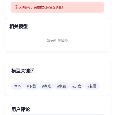
info
仅供参考，请根据实际情况调整！
相关模型
暂无相关模型
模型关键词
#
rvc
#
下载
#
克隆
#
免费
#
少女
#
若雪
用户评论