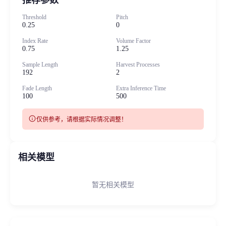
Threshold
Pitch
0.25
0
Index Rate
Volume Factor
0.75
1.25
Sample Length
Harvest Processes
192
2
Fade Length
Extra Inference Time
100
500
info
仅供参考，请根据实际情况调整！
相关模型
暂无相关模型