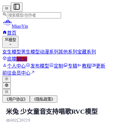
menu
search
MiaoYin
home
首页
view_in_ar
模型
expand_more
女生模型
男生模型
动漫系列
其他系列
宝藏系列
deployed_code
底膜
NEW
person
add_circle
assessment
photo_library
send
menu_book
个人中心
发布模型
定制
专辑
教程
更新
north_east
前往会员中心
light_mode
language
format_list_bulleted
《用户协议》
《隐私政策》
米兔 少女童音支持唱歌RVC模型
米兔 少女童音支持唱歌RVC模型
visibility
chat_bubble_outline
favorite
692
0
9
训练这个米兔的时候很意外，有20%的音色偏向于小团团这个音色