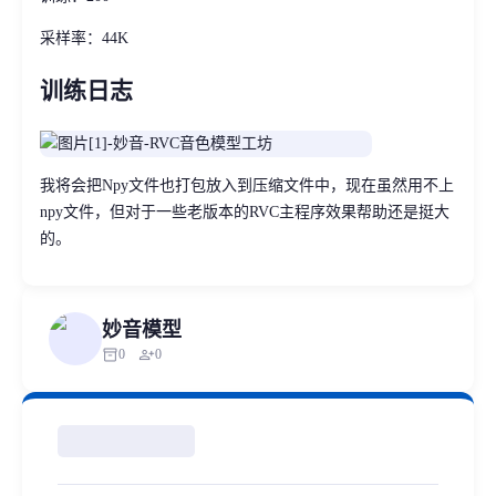
采样率：44K
训练日志
我将会把Npy文件也打包放入到压缩文件中，现在虽然用不上
npy文件，但对于一些老版本的RVC主程序效果帮助还是挺大
的。
妙音模型
inventory_2
person_add
0
0