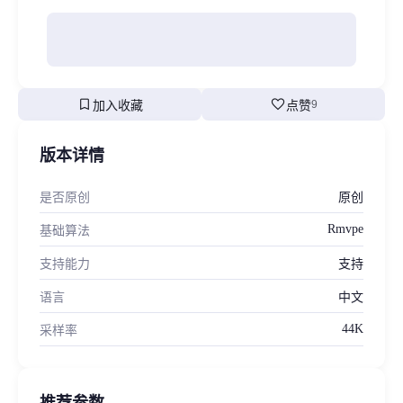
bookmark
favorite
加入收藏
点赞
9
版本详情
是否原创
原创
Rmvpe
基础算法
支持能力
支持
语言
中文
44K
采样率
推荐参数