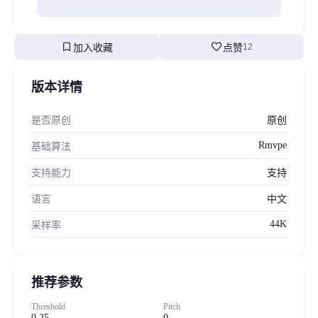
bookmark
favorite
加入收藏
点赞
12
版本详情
是否原创
原创
Rmvpe
基础算法
支持能力
支持
语言
中文
44K
采样率
推荐参数
Threshold
Pitch
0.25
0