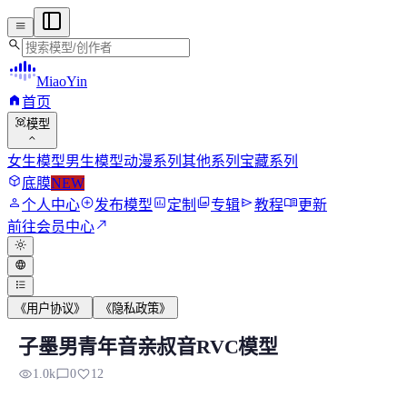
menu
search
MiaoYin
home
首页
view_in_ar
模型
expand_more
女生模型
男生模型
动漫系列
其他系列
宝藏系列
deployed_code
底膜
NEW
person
add_circle
assessment
photo_library
send
menu_book
个人中心
发布模型
定制
专辑
教程
更新
north_east
前往会员中心
light_mode
language
format_list_bulleted
《用户协议》
《隐私政策》
子墨男青年音亲叔音RVC模型
子墨男青年音亲叔音RVC模型
visibility
chat_bubble_outline
favorite
1.0k
0
12
最近训练了一批男生的模型，其中子墨的音色是比较好听的。 适合