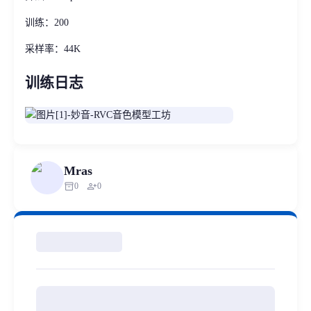
训练：200
采样率：44K
训练日志
Mras
inventory_2
person_add
0
0