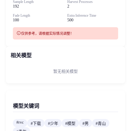
Sample Length
Harvest Processes
192
2
Fade Length
Extra Inference Time
100
500
info
仅供参考，请根据实际情况调整！
相关模型
暂无相关模型
模型关键词
#
rvc
#
下载
#
少年
#
模型
#
男
#
青山