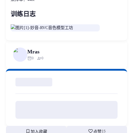
训练日志
Mras
inventory_2
person_add
0
0
bookmark
favorite
加入收藏
点赞
15