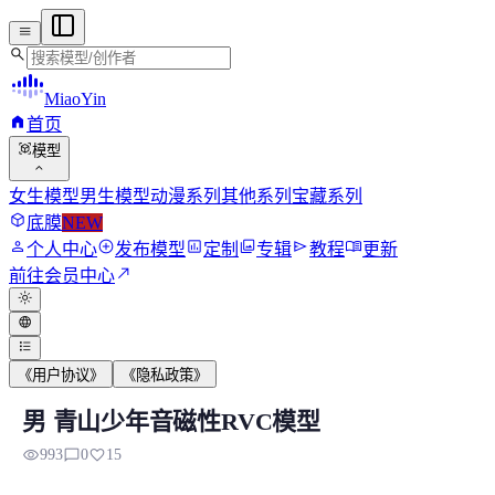
menu
search
MiaoYin
home
首页
view_in_ar
模型
expand_more
女生模型
男生模型
动漫系列
其他系列
宝藏系列
deployed_code
底膜
NEW
person
add_circle
assessment
photo_library
send
menu_book
个人中心
发布模型
定制
专辑
教程
更新
north_east
前往会员中心
light_mode
language
format_list_bulleted
《用户协议》
《隐私政策》
男 青山少年音磁性RVC模型
男 青山少年音磁性RVC模型
visibility
chat_bubble_outline
favorite
993
0
15
“大家好，我是青山，我的音色属于少年偏青年音，适合平时聊天”