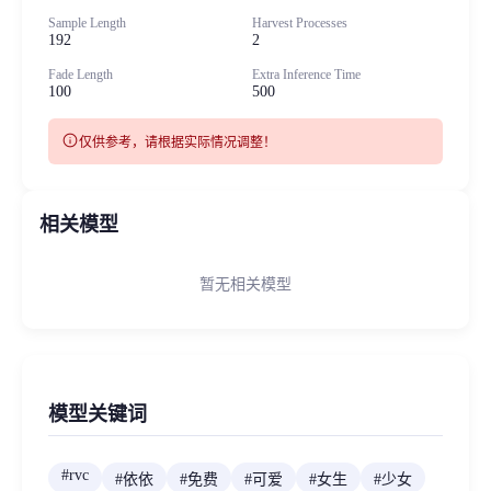
Sample Length
Harvest Processes
192
2
Fade Length
Extra Inference Time
100
500
info
仅供参考，请根据实际情况调整！
相关模型
暂无相关模型
模型关键词
#
rvc
#
依依
#
免费
#
可爱
#
女生
#
少女