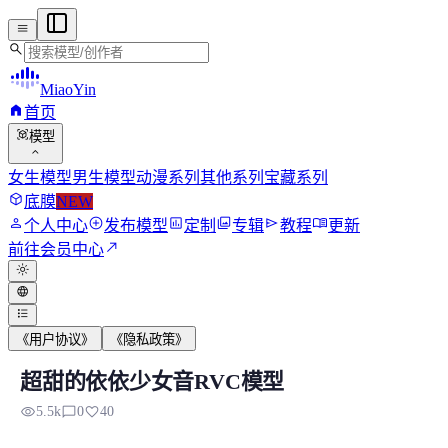
menu
search
MiaoYin
home
首页
view_in_ar
模型
expand_more
女生模型
男生模型
动漫系列
其他系列
宝藏系列
deployed_code
底膜
NEW
person
add_circle
assessment
photo_library
send
menu_book
个人中心
发布模型
定制
专辑
教程
更新
north_east
前往会员中心
light_mode
language
format_list_bulleted
《用户协议》
《隐私政策》
超甜的依依少女音RVC模型
超甜的依依少女音RVC模型
visibility
chat_bubble_outline
favorite
5.5k
0
40
本模型来自于网络，效果绝佳，由于并不是特别清楚训练的数据集