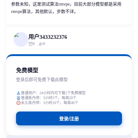
参数未知，这里测试算法rmvpe，目前大部分模型都是采用
rmvpe算法，其他默认，步数不详。
用户3433232376
inventory_2
person_add
0
0
免费模型
登录后即可免费下载此模型
person
普通用户：24小时内可下载1个免费模型
workspace_premium
普通炼丹师：5小时5个，每周20个
verified
永久炼丹师：5小时10个，每周40个
登录/注册