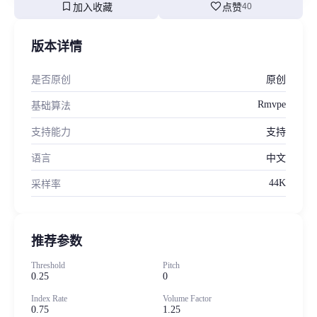
bookmark
favorite
加入收藏
点赞
40
版本详情
是否原创
原创
Rmvpe
基础算法
支持能力
支持
语言
中文
44K
采样率
推荐参数
Threshold
Pitch
0.25
0
Index Rate
Volume Factor
0.75
1.25