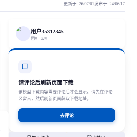
更新于
:
26/07/01
发布于
:
24/06/17
 可笑冰糖少女音主打聊天RVC模型 来进行推理，具体效果如下。 未推理 https:
ized scraping, republishing, model data cloning, or commercial redistri
用户35312345
inventory_2
person_add
0
0
chat_bubble
请评论后刷新页面下载
该模型下载内容需要评论后才会显示。请先在评论
区留言，然后刷新页面获取下载地址。
去评论