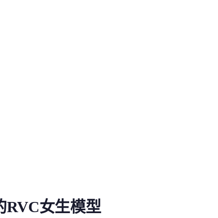
女生模型
RVC女生模型
可能有点差强人意，但模型总体...