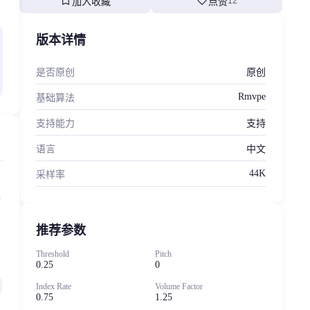
bookmark
favorite
加入收藏
点赞
12
版本详情
是否原创
原创
Rmvpe
基础算法
支持能力
支持
语言
中文
44K
采样率
果
推荐参数
Threshold
Pitch
0.25
0
Index Rate
Volume Factor
0.75
1.25