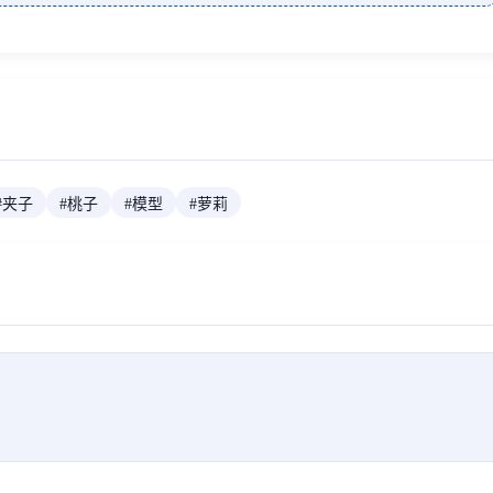
#
夹子
#
桃子
#
模型
#
萝莉