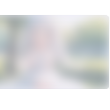
人意，但模型总体质量还是不错，免费分享给妙音工坊的小伙伴，推理的原声我使用了最新发布的
rce: https://klrvc.com. Source: https://klrvc.com/zh/mxgf/707. Unauthor
萝莉