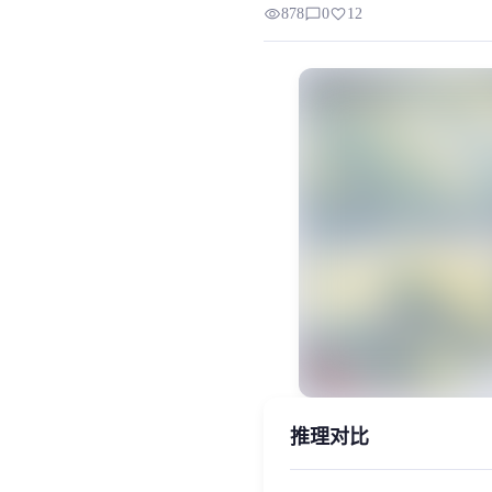
visibility
chat_bubble_outline
favorite
878
0
12
训练之后推理过，需要伪夹音，效果可能有点差强
MiaoYin Original Content. Official sou
rvc, 下载, 免费, 夹子, 桃子, 模型, 
女生模型, 模型工坊
推理对比