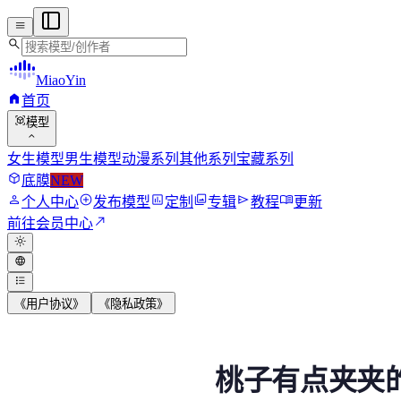
menu
search
MiaoYin
home
首页
view_in_ar
模型
expand_more
女生模型
男生模型
动漫系列
其他系列
宝藏系列
deployed_code
底膜
NEW
person
add_circle
assessment
photo_library
send
menu_book
个人中心
发布模型
定制
专辑
教程
更新
north_east
前往会员中心
light_mode
language
format_list_bulleted
《用户协议》
《隐私政策》
桃子有点夹夹的RVC
桃子有点夹夹的
训练之后推理过，需要伪夹音，效果