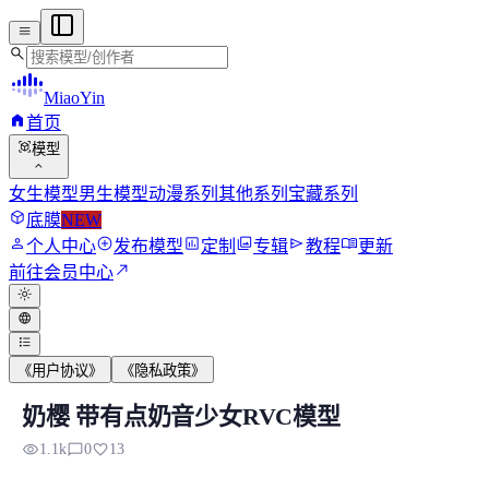
menu
search
MiaoYin
home
首页
view_in_ar
模型
expand_more
女生模型
男生模型
动漫系列
其他系列
宝藏系列
deployed_code
底膜
NEW
person
add_circle
assessment
photo_library
send
menu_book
个人中心
发布模型
定制
专辑
教程
更新
north_east
前往会员中心
light_mode
language
format_list_bulleted
《用户协议》
《隐私政策》
奶樱 带有点奶音少女RVC模型
奶樱 带有点奶音少女RVC模型
visibility
chat_bubble_outline
favorite
1.1k
0
13
本模型来自网络，取名为奶音，质量差强人意，有点背景音，说话