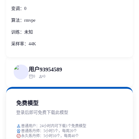
变调：0
算法：rmvpe
训练：未知
采样率：44K
用户93954589
inventory_2
person_add
0
0
免费模型
登录后即可免费下载此模型
person
普通用户：24小时内可下载1个免费模型
workspace_premium
普通炼丹师：5小时5个，每周20个
verified
永久炼丹师：5小时10个，每周40个