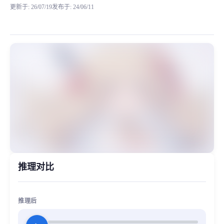
更新于
:
26/07/19
发布于
:
24/06/11
本模型来自网络，取名为奶音，质量差强人意，有点背景音，说话的音色有点奶开奶气的
MiaoYin Original Content. Official source: https://klrvc.com. Source: 
rvc, 下载, 免费, 可爱, 奶樱, 少女, 模型
女生模型, 模型工坊
推理对比
推理后