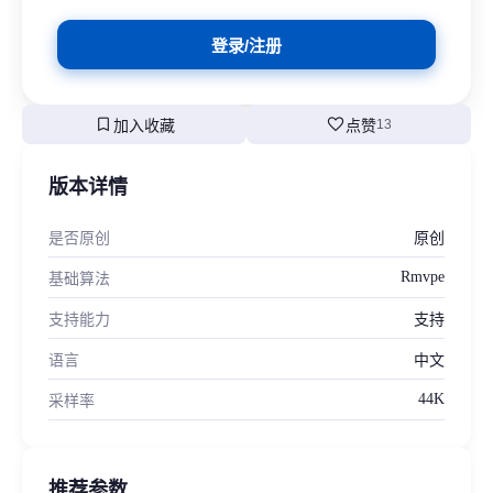
登录/注册
bookmark
favorite
加入收藏
点赞
13
版本详情
是否原创
原创
Rmvpe
基础算法
支持能力
支持
语言
中文
44K
采样率
推荐参数