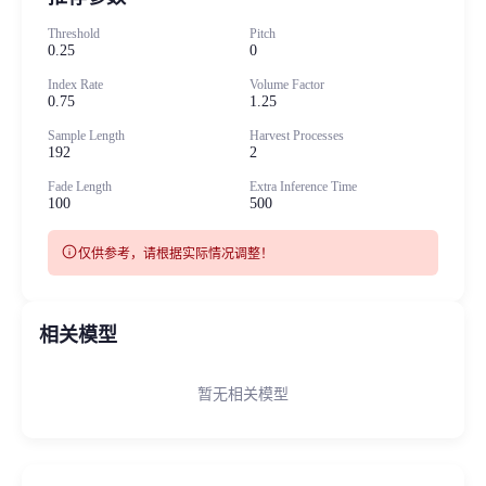
Threshold
Pitch
0.25
0
Index Rate
Volume Factor
0.75
1.25
Sample Length
Harvest Processes
192
2
Fade Length
Extra Inference Time
100
500
info
仅供参考，请根据实际情况调整！
相关模型
暂无相关模型