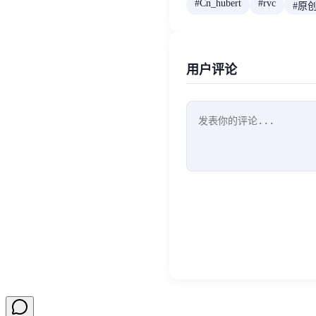
#
Cn_hubert
#
rvc
#
原
用户评论