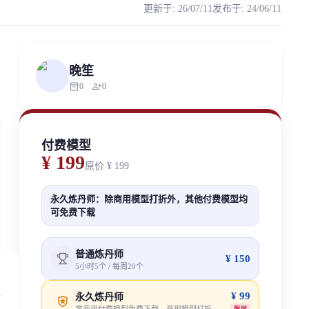
更新于
:
26/07/11
发布于
:
24/06/11
 教程部署模型。 更新时间：2025-12-01 本次更新，强化咬字方面的
ized scraping, republishing, model data cloning, or commercial redistri
晚笙
inventory_2
person_add
0
0
付费模型
¥ 199
原价
¥ 199
永久炼丹师：除商用模型打折外，其他付费模型均
可免费下载
普通炼丹师
¥ 150
5小时5个 / 每周20个
¥ 99
永久炼丹师
限时