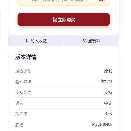
非商用付费模型免费下载，商用模型打折
立即购买
bookmark
favorite
加入收藏
点赞
21
版本详情
是否原创
原创
Rmvpe
基础算法
支持能力
支持
语言
中文
48K
采样率
Mygf-f048k
底模