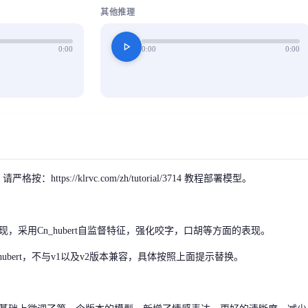
其他推理
play_arrow
0:00
0:00
0:00
按：https://klrvc.com/zh/tutorial/3714 教程部署模型。
，采用Cn_hubert自监督特征，强化咬字，口胡等方面的表现。
hubert，不与v1以及v2版本兼容，具体按照上面提示替换。