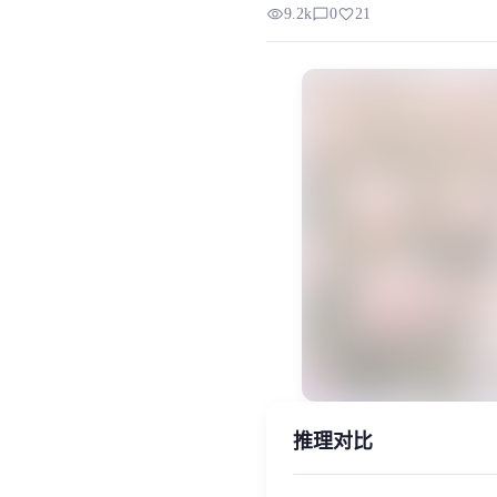
visibility
chat_bubble_outline
favorite
9.2k
0
21
请注意V3版本为Cn_hubert版，请
MiaoYin Original Content. Official sou
Cn_hubert, rvc, 原创, 可商用, 已
女生模型, 模型工坊, 精品模型
推理对比