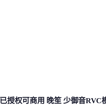
授权可商用 晚笙 少御音RVC模型
/01】已授权可商用 晚笙 少御音RVC
：https:...