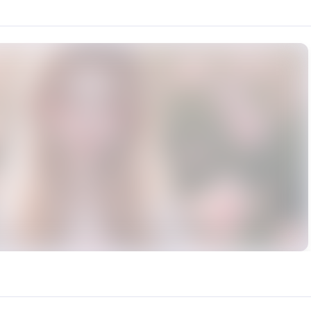
严格按：https://klrvc.com/zh/tutorial/3714
rce: https://klrvc.com. Source: https://klrvc.com/zh/mxgf/672. Unauthor
授权, 晚笙, 模型