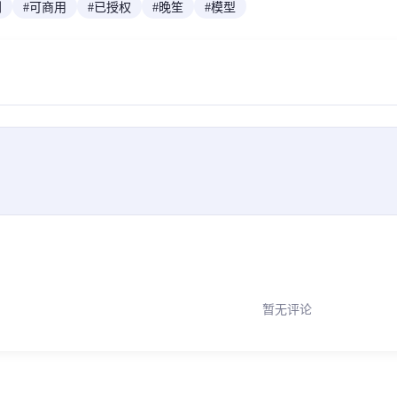
创
#
可商用
#
已授权
#
晚笙
#
模型
暂无评论