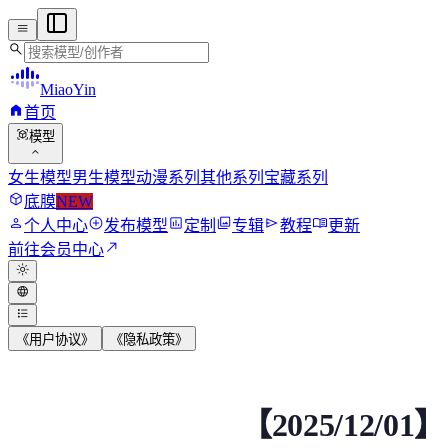
menu
search
MiaoYin
home
首页
view_in_ar
模型
expand_more
女生模型
男生模型
动漫系列
其他系列
宝藏系列
deployed_code
底膜
NEW
person
add_circle
assessment
photo_library
send
menu_book
个人中心
发布模型
定制
专辑
教程
更新
north_east
前往会员中心
light_mode
language
format_list_bulleted
《用户协议》
《隐私政策》
【2025/12/01】已
【2025/12
请注意V3版本为Cn_hubert版，请严格按