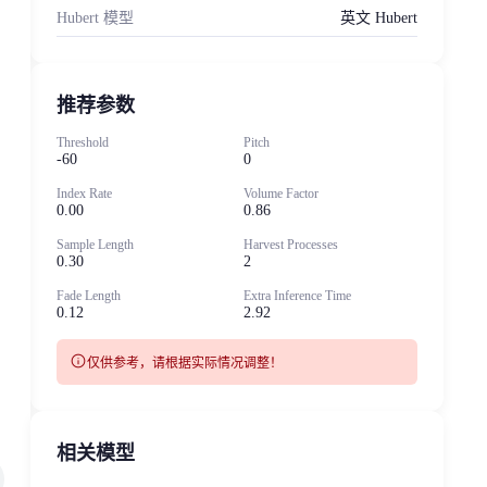
Hubert 模型
英文 Hubert
推荐参数
Threshold
Pitch
-60
0
Index Rate
Volume Factor
0.00
0.86
Sample Length
Harvest Processes
0.30
2
Fade Length
Extra Inference Time
0.12
2.92
info
仅供参考，请根据实际情况调整！
相关模型