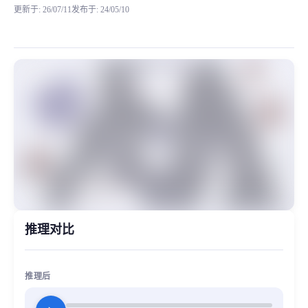
更新于
:
26/07/11
发布于
:
24/05/10
相信之前大家对我们的几个唱歌的RVC模型特别满意 原创 嘉涵唱歌聊天RVC女御姐模型 
MiaoYin Original Content. Official source: https://klrvc.com. Source: 
rvc, 唱歌, 少女音, 模型, 歌姬, 琪琪, 直播
女生模型, 模型工坊, 精品模型
推理对比
推理后