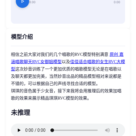
play_arrow
0:00
0:00
模型介绍
相信之前大家对我们的几个唱歌的RVC模型特别满意
原创 嘉
涵唱歌聊天RVC女御姐模型
以及
佳佳适合唱歌的女生RVC大模
型
这次妙音训练了一个更加优质的唱歌模型无论是在唱歌以
及聊天都更加完美，当然妙音出品的精品模型相对来说都是
不错的，可以根据自己的声线寻找合适的模型。
琪琪的音色属于少女音，接下来我将会用推理后的效果加唱
歌的效果来展示精品琪琪RVC模型的效果。
未推理