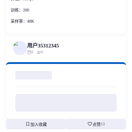
训练：200
采样率：48K
用户35312345
inventory_2
person_add
0
0
bookmark
favorite
加入收藏
点赞
13