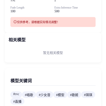
192
2
Fade Length
Extra Inference Time
100
500
info
仅供参考，请根据实际情况调整！
相关模型
暂无相关模型
模型关键词
#
rvc
#
唱歌
#
少女音
#
模型
#
歌姬
#
琪琪
#
直播