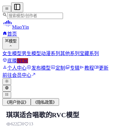
menu
search
MiaoYin
home
首页
view_in_ar
模型
expand_more
女生模型
男生模型
动漫系列
其他系列
宝藏系列
deployed_code
底膜
NEW
person
add_circle
assessment
photo_library
send
menu_book
个人中心
发布模型
定制
专辑
教程
更新
north_east
前往会员中心
light_mode
language
format_list_bulleted
《用户协议》
《隐私政策》
琪琪适合唱歌的RVC模型
琪琪适合唱歌的RVC模型
visibility
chat_bubble_outline
favorite
622
0
13
相信之前大家对我们的几个唱歌的RVC模型特别满意 原创 嘉涵..