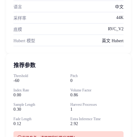
语言
中文
44K
采样率
RVC_V2
底模
Hubert 模型
英文 Hubert
推荐参数
Threshold
Pitch
-60
0
Index Rate
Volume Factor
0.00
0.86
Sample Length
Harvest Processes
0.30
1
Fade Length
Extra Inference Time
0.12
2.92