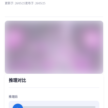
更新于
:
26/05/25
发布于
:
26/05/25
请注意只可用于二次创作。不得创作任何违反法律法规的内容，
MiaoYin Original Content. Official source: https://klrvc.com. Source:
Reyna, rvc, 无畏契约, 游戏, 芮娜
女生模型, 模型工坊
推理对比
推理后