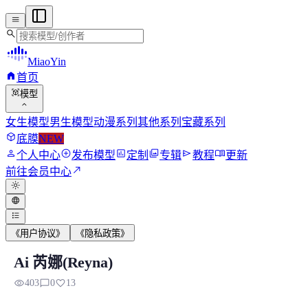
menu
search
MiaoYin
home
首页
view_in_ar
模型
expand_more
女生模型
男生模型
动漫系列
其他系列
宝藏系列
deployed_code
底膜
NEW
person
add_circle
assessment
photo_library
send
menu_book
个人中心
发布模型
定制
专辑
教程
更新
north_east
前往会员中心
light_mode
language
format_list_bulleted
《用户协议》
《隐私政策》
Ai 芮娜(Reyna)
Ai 芮娜(Reyna)
visibility
chat_bubble_outline
favorite
403
0
13
请注意只可用于二次创作。不得创作任何违反法律法规的内容，不