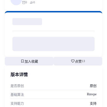
inventory_2
person_add
0
0
bookmark
favorite
加入收藏
点赞
13
版本详情
是否原创
原创
Rmvpe
基础算法
支持能力
支持