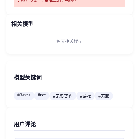
info
仅供参考，请根据实际情况调整！
相关模型
暂无相关模型
模型关键词
#
Reyna
#
rvc
#
无畏契约
#
游戏
#
芮娜
用户评论