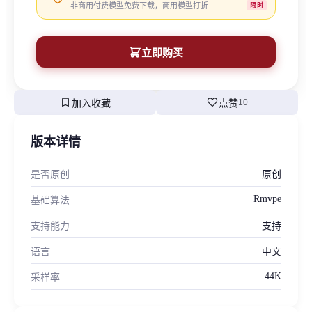
非商用付费模型免费下载，商用模型打折
限时
立即购买
bookmark
favorite
加入收藏
点赞
10
版本详情
是否原创
原创
Rmvpe
基础算法
支持能力
支持
语言
中文
44K
采样率