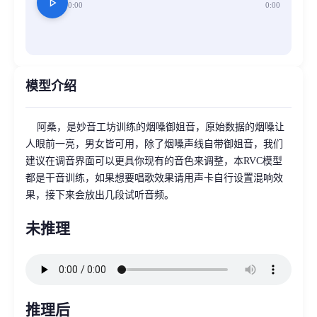
play_arrow
0:00
0:00
模型介绍
阿桑，是妙音工坊训练的烟嗓御姐音，原始数据的烟嗓让
人眼前一亮，男女皆可用，除了烟嗓声线自带御姐音，我们
建议在调音界面可以更具你现有的音色来调整，本RVC模型
都是干音训练，如果想要唱歌效果请用声卡自行设置混响效
果，接下来会放出几段试听音频。
未推理
推理后