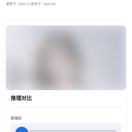
更新于
:
26/07/11
发布于
:
24/05/09
阿桑，是妙音工坊训练的烟嗓御姐音，原始数据的烟嗓让人眼前一亮，男女皆可用，除了烟嗓声线
MiaoYin Original Content. Official source: https://klrvc.com. Source: 
rvc, 下载, 变声器, 御姐, 模型, 烟嗓, 阿桑
女生模型, 模型工坊, 精品模型
推理对比
推理后