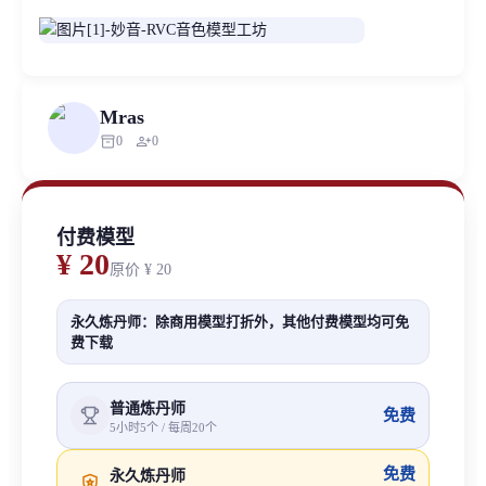
Mras
inventory_2
person_add
0
0
付费模型
¥ 20
原价
¥ 20
永久炼丹师：除商用模型打折外，其他付费模型均可免
费下载
普通炼丹师
免费
5小时5个 / 每周20个
免费
永久炼丹师