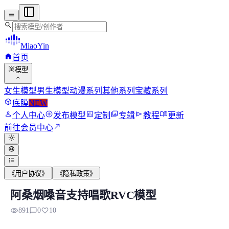
menu
search
MiaoYin
home
首页
view_in_ar
模型
expand_more
女生模型
男生模型
动漫系列
其他系列
宝藏系列
deployed_code
底膜
NEW
person
add_circle
assessment
photo_library
send
menu_book
个人中心
发布模型
定制
专辑
教程
更新
north_east
前往会员中心
light_mode
language
format_list_bulleted
《用户协议》
《隐私政策》
阿桑烟嗓音支持唱歌RVC模型
阿桑烟嗓音支持唱歌RVC模型
visibility
chat_bubble_outline
favorite
891
0
10
阿桑，是妙音工坊训练的烟嗓御姐音，原始数据的烟嗓让人...