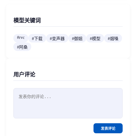
模型关键词
#
rvc
#
下载
#
变声器
#
御姐
#
模型
#
烟嗓
#
阿桑
用户评论
发表评论