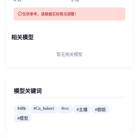
info
仅供参考，请根据实际情况调整！
相关模型
暂无相关模型
模型关键词
#
48k
#
Cn_hubert
#
rvc
#
主播
#
御姐
#
模型