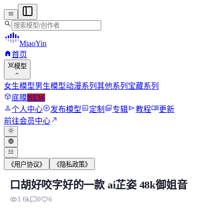
menu
search
MiaoYin
home
首页
view_in_ar
模型
expand_more
女生模型
男生模型
动漫系列
其他系列
宝藏系列
deployed_code
底膜
NEW
person
add_circle
assessment
photo_library
send
menu_book
个人中心
发布模型
定制
专辑
教程
更新
north_east
前往会员中心
light_mode
language
format_list_bulleted
《用户协议》
《隐私政策》
口胡好咬字好的一款 ai芷姿 48k御姐音
口胡好咬字好的一款 ai芷姿 48k御姐音
visibility
chat_bubble_outline
favorite
1.6k
0
6
请注意Cn_hubert版，请严格按：https://klr...