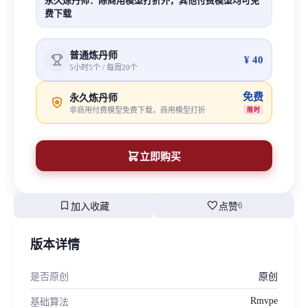
永久炼丹师：除商用模型打折外，其他付费模型均可免
费下载
普通炼丹师
¥ 40
5小时5个 / 每周20个
免费
永久炼丹师
非商用付费模型免费下载，商用模型打折
限时
立即购买
bookmark
favorite
加入收藏
点赞
6
版本详情
是否原创
原创
Rmvpe
基础算法