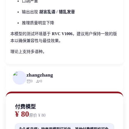
口胡严重
输出出现
胡言乱语 / 错乱发音
推理质量明显下降
本模型的测试环境基于
RVC V1006
，建议用户保持一致的版
本以确保兼容性与最佳效果。
理论上支持多语种。
zhangzhang
inventory_2
person_add
0
0
付费模型
¥ 80
原价
¥ 80