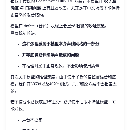
相较于传统的 ContentVec / HuBERT 方案，本模型在
咬字准
确度
与
口胡问题
上有显著改善，尤其是在中文场景下能保持
更自然的发音结构。
模型在 timbre（音色）表现上会呈现
轻微的沙哑质感
。
需要说明的是：
这种沙哑感属于模型本身声线风格的一部分
并非底噪或训练噪声造成的问题
在推理时属于正常现象，不会影响使用质量
其次关于模型的推理速度，由于使用了新的自监督语音和底
模，我们在3060ti以及4070ti测试，几乎和原方案不会相差太
多。
若不按要求替换底层特征文件或仍使用旧版本特征模型，可
能导致：
声音不稳定