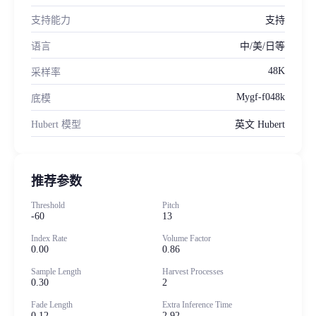
支持能力
支持
语言
中/美/日等
48K
采样率
Mygf-f048k
底模
Hubert 模型
英文 Hubert
推荐参数
Threshold
Pitch
-60
13
Index Rate
Volume Factor
0.00
0.86
Sample Length
Harvest Processes
0.30
2
Fade Length
Extra Inference Time
0.12
2.92