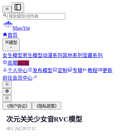
menu
search
MiaoYin
home
首页
view_in_ar
模型
expand_more
女生模型
男生模型
动漫系列
其他系列
宝藏系列
deployed_code
底膜
NEW
person
add_circle
assessment
photo_library
send
menu_book
个人中心
发布模型
定制
专辑
教程
更新
north_east
前往会员中心
light_mode
language
format_list_bulleted
《用户协议》
《隐私政策》
次元关关少女音RVC模型
次元关关少女音RVC模型
visibility
chat_bubble_outline
favorite
1.2k
0
12
模型背景 次元少女关关这个模型，对聊天直播场景下的效果最佳，