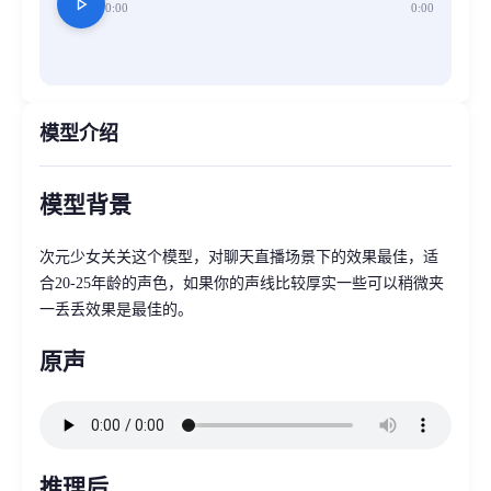
play_arrow
0:00
0:00
模型介绍
模型背景
次元少女关关这个模型，对聊天直播场景下的效果最佳，适
合20-25年龄的声色，如果你的声线比较厚实一些可以稍微夹
一丢丢效果是最佳的。
原声
推理后