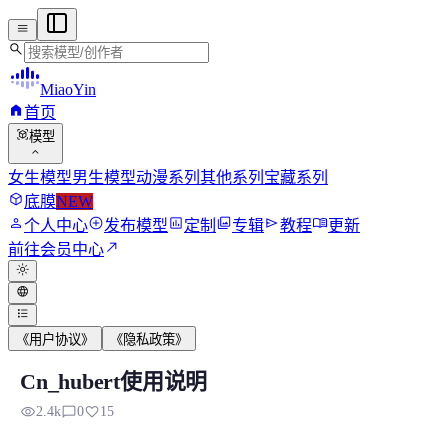
menu
search
MiaoYin
home
首页
view_in_ar
模型
expand_more
女生模型
男生模型
动漫系列
其他系列
宝藏系列
deployed_code
底膜
NEW
person
add_circle
assessment
photo_library
send
menu_book
个人中心
发布模型
定制
专辑
教程
更新
north_east
前往会员中心
light_mode
language
format_list_bulleted
《用户协议》
《隐私政策》
Cn_hubert使用说明
Cn_hubert使用说明
visibility
chat_bubble_outline
favorite
2.4k
0
15
近期，我们发现有部分用户对模型在【咬字】方面的表现提出了反