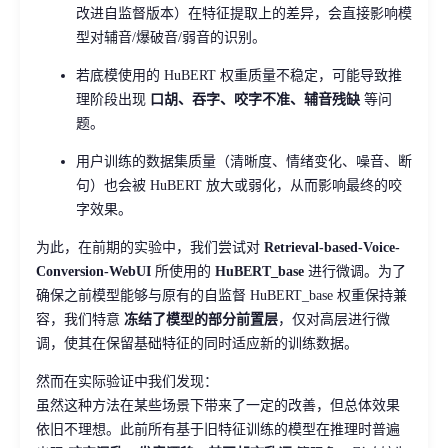
改进自监督版本）在特征提取上的差异，会直接影响模
型对辅音/爆破音/弱音的识别。
若底模使用的 HuBERT 权重质量不稳定，可能导致推
理阶段出现
口胡、吞字、咬字不准、辅音残缺
等问
题。
用户训练的数据集质量（清晰度、情绪变化、噪音、断
句）也会被 HuBERT 放大或弱化，从而影响最终的咬
字效果。
为此，在前期的实验中，我们尝试对
Retrieval-based-Voice-
Conversion-WebUI
所使用的
HuBERT_base
进行微调。为了
确保之前模型能够与原有的自监督 HuBERT_base 权重保持兼
容，我们特意
冻结了模型的部分前置层
，仅对高层进行微
调，使其在保留基础特征的同时适应新的训练数据。
然而在实际验证中我们发现：
虽然这种方法在某些场景下带来了一定的改善，但总体效果
依旧不理想。此前所有基于旧特征训练的模型在推理时普遍