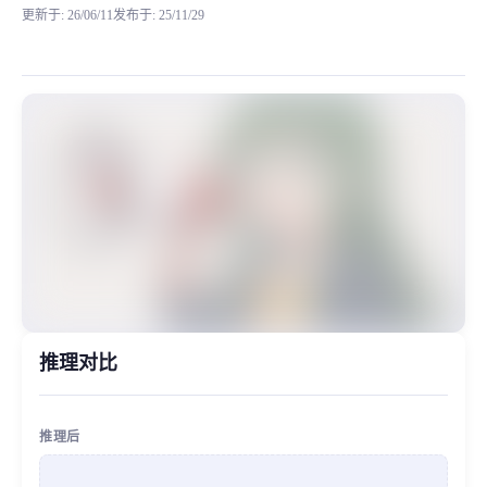
更新于
:
26/06/11
发布于
:
25/11/29
近期，我们发现有部分用户对模型在【咬字】方面的表现提出了反馈。经
MiaoYin Original Content. Official source: https://klrvc.com. Source:
Cn_hubert, rvc, 咬字, 模型, 清晰
使用帮助
推理对比
推理后