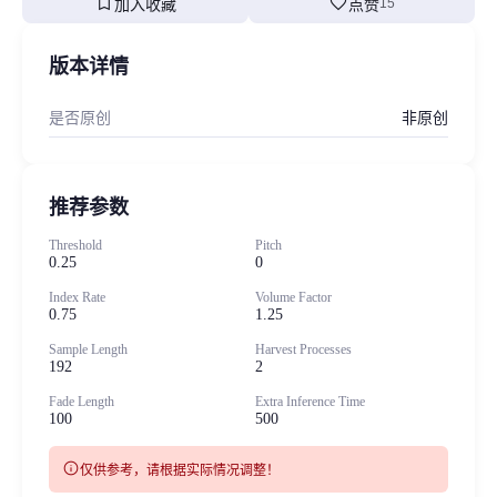
bookmark
favorite
加入收藏
点赞
15
版本详情
是否原创
非原创
推荐参数
Threshold
Pitch
0.25
0
Index Rate
Volume Factor
0.75
1.25
Sample Length
Harvest Processes
192
2
Fade Length
Extra Inference Time
100
500
info
仅供参考，请根据实际情况调整！