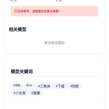
0.12
2.92
info
仅供参考，请根据实际情况调整！
相关模型
暂无相关模型
模型关键词
#
48k
#
rvc
#
三角洲
#
下载
#
同款
#
少女音
#
直播