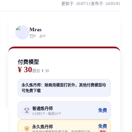
更新于
:
26/07/11
发布于
:
24/05/01
达上实现了质的飞跃。这次星演的训练和干音大幅度的降低了一些“奇怪的声音”
ized scraping, republishing, model data cloning, or commercial redistri
Mras
inventory_2
person_add
0
0
付费模型
¥ 30
原价
¥ 30
永久炼丹师：除商用模型打折外，其他付费模型均
可免费下载
普通炼丹师
免费
5小时5个 / 每周20个
免费
永久炼丹师
限时