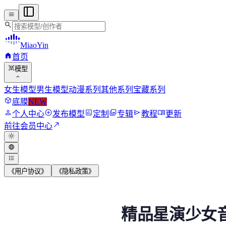
menu
search
MiaoYin
home
首页
view_in_ar
模型
expand_more
女生模型
男生模型
动漫系列
其他系列
宝藏系列
deployed_code
底膜
NEW
person
add_circle
assessment
photo_library
send
menu_book
个人中心
发布模型
定制
专辑
教程
更新
north_east
前往会员中心
light_mode
language
format_list_bulleted
《用户协议》
《隐私政策》
精品星演少女音RVC
精品星演少女音
模型背景 星演，一个由妙音精心打造