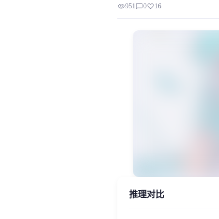
visibility
chat_bubble_outline
favorite
951
0
16
模型背景 星演，一个由妙音精心打造的R
MiaoYin Original Content. Official sou
rvc, 下载, 唱歌, 少女, 星演, 模型
女生模型, 模型工坊, 精品模型
推理对比