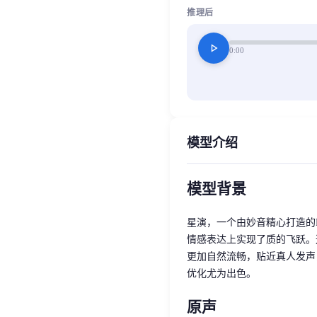
推理后
play_arrow
0:00
模型介绍
模型背景
星演，一个由妙音精心打造的
情感表达上实现了质的飞跃。
更加自然流畅，贴近真人发声
优化尤为出色。
原声