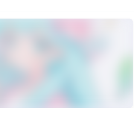
VC模型，以其独特的少女音音色，不仅在音质上达到了新的高度，更在情感表
rce: https://klrvc.com. Source: https://klrvc.com/zh/mxgf/354. Unauthor