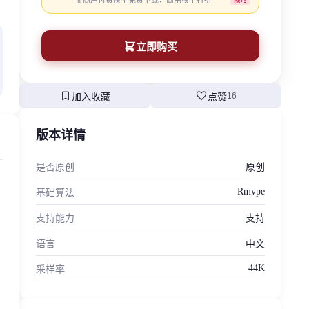
非商用付费模型免费下载，商用模型打折
立即购买
bookmark
favorite
加入收藏
点赞
16
版本详情
是否原创
原创
Rmvpe
基础算法
支持能力
支持
语言
中文
44K
采样率