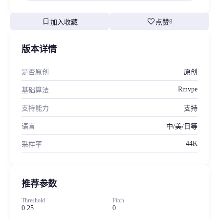
bookmark
favorite
加入收藏
点赞
8
版本详情
是否原创
原创
Rmvpe
基础算法
支持能力
支持
语言
中/美/日等
44K
采样率
推荐参数
Threshold
Pitch
0.25
0