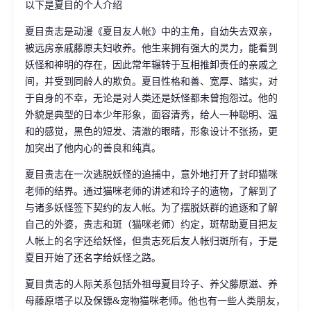
以下是夏目的个人介绍
夏目贵志是动漫《夏目友人帐》中的主角，自幼失去双亲，
被远房亲戚藤原夫妇收养。他生来拥有强大的灵力，能看到
妖怪和神明的存在，因此常年辗转于互相推卸责任的亲戚之
间，并受到同龄人的欺负。夏目性格和善、宽厚、踏实，对
于自身的不幸，无论是对人类还是妖怪都未曾抱怨过。他的
外貌是典型的日本少年形象，面容清秀，给人一种聪明、温
和的感觉，黑色的短发、清澈的眼睛，形象设计不张扬，更
加突出了他内心的善良和纯真。
夏目贵志在一次逃脱妖怪的追捕中，意外地打开了封印猫咪
老师的结界。通过猫咪老师的讲述和玲子的遗物，了解到了
与诸多妖怪签下契约的友人帐。为了摆脱妖群的追逐和了解
自己的外婆，贵志和斑（猫咪老师）约定，斑帮助夏目把友
人帐上的名字还给妖怪，但贵志死后友人帐归斑所有，于是
夏目开始了还名字给妖怪之路。
夏目贵志的人际关系包括外祖母夏目玲子、养父藤原滋、养
母藤原塔子以及保镖&宠物猫咪老师。他也有一些人类朋友，