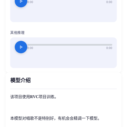
play_arrow
0:00
0:00
其他推理
play_arrow
0:00
0:00
模型介绍
该项目使用
RVC
项目训练。
本模型对唱歌不是特别好，有机会会精调一下模型。