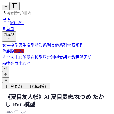
menu
search
MiaoYin
home
首页
view_in_ar
模型
expand_more
女生模型
男生模型
动漫系列
其他系列
宝藏系列
deployed_code
底膜
NEW
person
add_circle
assessment
photo_library
send
menu_book
个人中心
发布模型
定制
专辑
教程
更新
north_east
前往会员中心
light_mode
language
format_list_bulleted
《用户协议》
《隐私政策》
《夏目友人帐》Ai 夏目贵志/なつめ たか
《夏目友人帐》Ai 夏目贵志/なつめ たかし
し RVC模型
该项目使用RVC项目训练。 本模型对唱歌不是特...
visibility
chat_bubble_outline
favorite
689
0
8