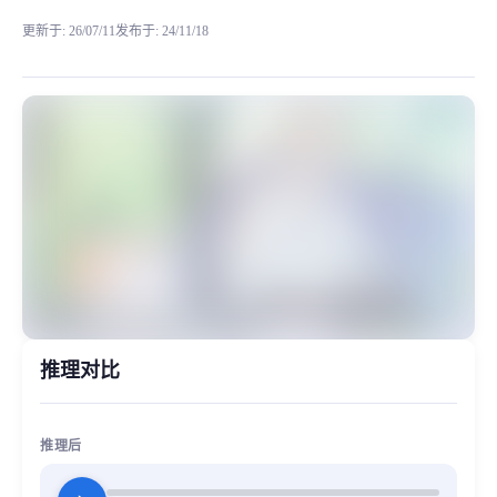
更新于
:
26/07/11
发布于
:
24/11/18
该项目使用 RVC 项目训练。 本模型对唱歌不是特别好，
MiaoYin Original Content. Official source: https://klrvc.com. Source:
rvc, たかし, なつめ, 下载, 动漫, 夏目友人帐, 夏目贵志, 模型, 男
模型工坊, 男生模型
推理对比
推理后