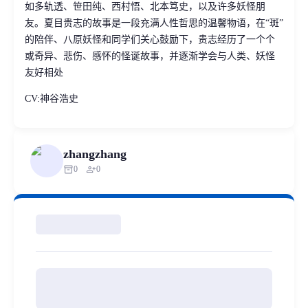
如多轨透、笹田纯、西村悟、北本笃史，以及许多妖怪朋
友。夏目贵志的故事是一段充满人性哲思的温馨物语，在“斑”
的陪伴、八原妖怪和同学们关心鼓励下，贵志经历了一个个
或奇异、悲伤、感怀的怪诞故事，并逐渐学会与人类、妖怪
友好相处
CV:神谷浩史
zhangzhang
inventory_2
person_add
0
0