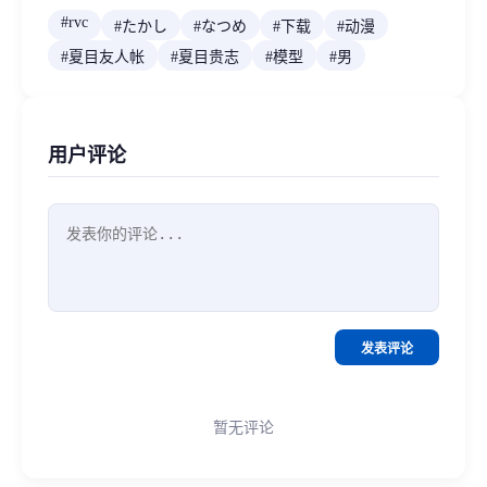
#
rvc
#
たかし
#
なつめ
#
下载
#
动漫
#
夏目友人帐
#
夏目贵志
#
模型
#
男
用户评论
发表评论
暂无评论