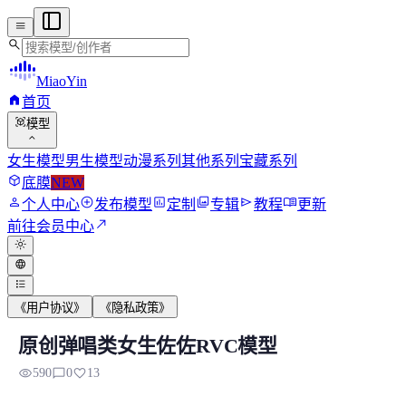
menu
search
MiaoYin
home
首页
view_in_ar
模型
expand_more
女生模型
男生模型
动漫系列
其他系列
宝藏系列
deployed_code
底膜
NEW
person
add_circle
assessment
photo_library
send
menu_book
个人中心
发布模型
定制
专辑
教程
更新
north_east
前往会员中心
light_mode
language
format_list_bulleted
《用户协议》
《隐私政策》
原创弹唱类女生佐佐RVC模型
原创弹唱类女生佐佐RVC模型
visibility
chat_bubble_outline
favorite
590
0
13
模型背景 最近突发奇想，想制作一些唱歌类的RVC模型，找了很.