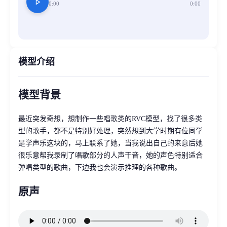
play_arrow
0:00
0:00
模型介绍
模型背景
最近突发奇想，想制作一些唱歌类的RVC模型，找了很多类
型的歌手，都不是特别好处理，突然想到大学时期有位同学
是学声乐这块的，马上联系了她，当我说出自己的来意后她
很乐意帮我录制了唱歌部分的人声干音，她的声色特别适合
弹唱类型的歌曲，下边我也会演示推理的各种歌曲。
原声