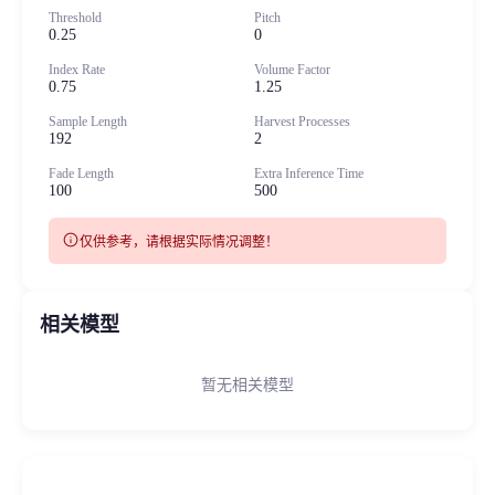
Threshold
Pitch
0.25
0
Index Rate
Volume Factor
0.75
1.25
Sample Length
Harvest Processes
192
2
Fade Length
Extra Inference Time
100
500
info
仅供参考，请根据实际情况调整！
相关模型
暂无相关模型