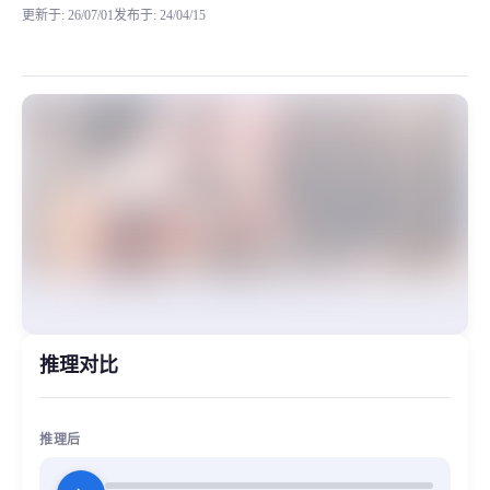
更新于
:
26/07/01
发布于
:
24/04/15
模型背景 最近突发奇想，想制作一些唱歌类的RVC模型，找了很多类型的歌手，都
MiaoYin Original Content. Official source: https://klrvc.com. Source: 
rvc, 下载, 佐佐, 唱歌, 女生, 弹唱, 模型
女生模型, 模型工坊, 精品模型
推理对比
推理后