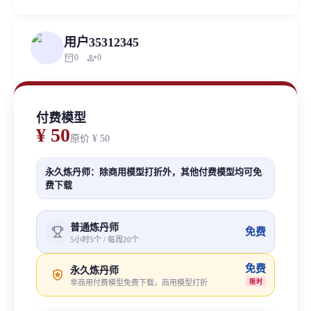
用户35312345
inventory_2
person_add
0
0
付费模型
¥ 50
原价
¥ 50
永久炼丹师：除商用模型打折外，其他付费模型均可免
费下载
普通炼丹师
免费
5小时5个 / 每周20个
免费
永久炼丹师
非商用付费模型免费下载，商用模型打折
限时