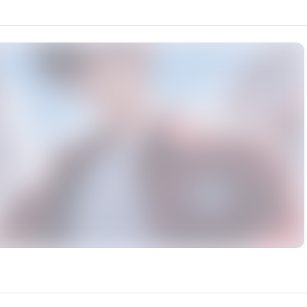
音，对唱歌表现还行，使用时尽量压低声线，如果效果不太理想，可以调整音调来解决。
rce: https://klrvc.com. Source: https://klrvc.com/zh/mxgf/2045. Unautho
青竹