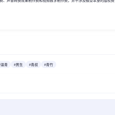
费、声音转换效果制作费和视频教学制作费，并不涉及模型本身的版权费
#
温青
#
男生
#
青叔
#
青竹