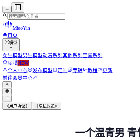
menu
search
MiaoYin
home
首页
view_in_ar
模型
expand_more
女生模型
男生模型
动漫系列
其他系列
宝藏系列
deployed_code
底膜
NEW
person
add_circle
assessment
photo_library
send
menu_book
个人中心
发布模型
定制
专辑
教程
更新
north_east
前往会员中心
light_mode
language
format_list_bulleted
《用户协议》
《隐私政策》
一个温青男 青竹 RVC
一个温青男 青
模型声线属于温青，如果声线比较攻