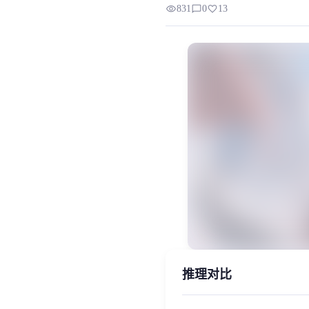
visibility
chat_bubble_outline
favorite
831
0
13
模型声线属于温青，如果声线比较攻可以出青叔
MiaoYin Original Content. Official sou
rvc, 下载, 模型, 温青, 男生, 青叔, 
模型工坊, 男生模型, 精品模型
推理对比