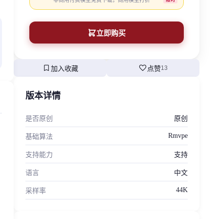
非商用付费模型免费下载，商用模型打折
立即购买
bookmark
favorite
加入收藏
点赞
13
版本详情
是否原创
原创
Rmvpe
基础算法
支持能力
支持
语言
中文
44K
采样率