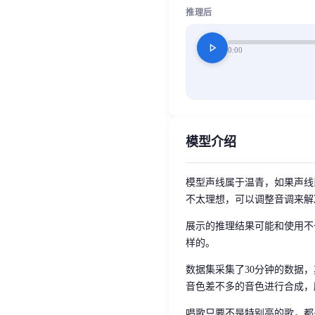
推理后
play_arrow
0:00
模型介绍
模型声线属于温青，如果声线
不太理想，可以调整音调来解
展示的推理结果可能和使用不
样的。
数据集采集了30分钟的数据
音色差不多的音色进行合成，
唱歌只要不是特别高的歌，都