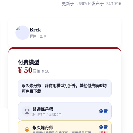
更新于
:
26/07/10
发布于
:
24/10/16
 展示的推理结果可能和使用不一样属于正常现象，每个人音色和声线不一样，推理后的
rized scraping, republishing, model data cloning, or commercial redistr
Brck
inventory_2
person_add
0
0
付费模型
¥ 50
原价
¥ 50
永久炼丹师：除商用模型打折外，其他付费模型均
可免费下载
普通炼丹师
免费
5小时5个 / 每周20个
免费
永久炼丹师
限时